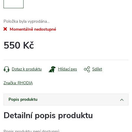
Položka byla vyprodána…
Momentálně nedostupné
550 Kč
Měrná
cena:
Dotaz k produktu
Hlídací pes
Sdílet
Značka:
RHODIA
Popis produktu
Detailní popis produktu
Popis produktu není dostupný