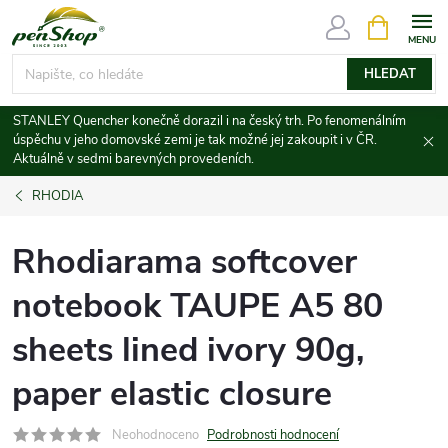
Přejít
NÁKUPNÍ
KOŠÍK
na
obsah
HLEDAT
STANLEY Quencher konečně dorazil i na český trh. Po fenomenálním
úspěchu v jeho domovské zemi je tak možné jej zakoupit i v ČR.
Aktuálně v sedmi barevných provedeních.
RHODIA
Rhodiarama softcover
notebook TAUPE A5 80
sheets lined ivory 90g,
paper elastic closure
Neohodnoceno
Podrobnosti hodnocení