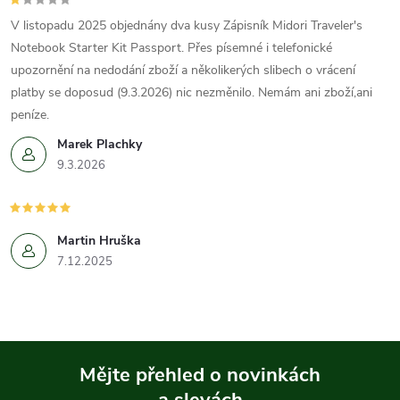
V listopadu 2025 objednány dva kusy Zápisník Midori Traveler's
Notebook Starter Kit Passport. Přes písemné i telefonické
upozornění na nedodání zboží a několikerých slibech o vrácení
platby se doposud (9.3.2026) nic nezměnilo. Nemám ani zboží,ani
peníze.
Marek Plachky
9.3.2026
Martin Hruška
7.12.2025
Mějte přehled o novinkách
a slevách