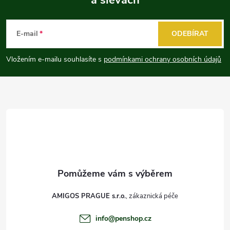
Z
á
E-mail
ODEBÍRAT
p
Vložením e-mailu souhlasíte s
podmínkami ochrany osobních údajů
a
t
í
AMIGOS PRAGUE s.r.o.
info
@
penshop.cz