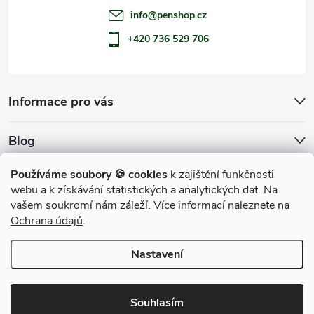
info
@
penshop.cz
+420 736 529 706
Informace pro vás
Blog
Archiv
Používáme soubory 🍪 cookies
k zajištění funkčnosti
webu a k získávání statistických a analytických dat. Na
Přijímáme online platby
vašem soukromí nám záleží. Více informací naleznete na
Ochrana údajů
.
Nastavení
Copyright 2026
penShop
. Všechna práva vyhrazena.
Souhlasím
Vytvořil Shoptet