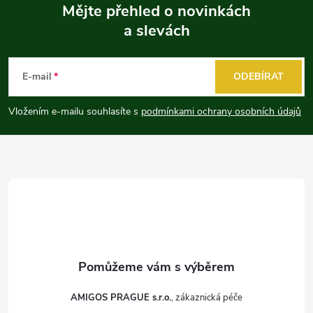
Mějte přehled o novinkách
a slevách
Z
á
E-mail
ODEBÍRAT
p
Vložením e-mailu souhlasíte s
podmínkami ochrany osobních údajů
a
t
í
AMIGOS PRAGUE s.r.o.