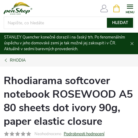
Přejít
NÁKUPNÍ
KOŠÍK
na
obsah
HLEDAT
STANLEY Quencher konečně dorazil i na český trh. Po fenomenálním
úspěchu v jeho domovské zemi je tak možné jej zakoupit i v ČR.
Aktuálně v sedmi barevných provedeních.
RHODIA
Rhodiarama softcover
notebook ROSEWOOD A5
80 sheets dot ivory 90g,
paper elastic closure
Neohodnoceno
Podrobnosti hodnocení