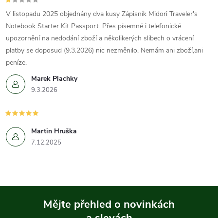
V listopadu 2025 objednány dva kusy Zápisník Midori Traveler's
Notebook Starter Kit Passport. Přes písemné i telefonické
upozornění na nedodání zboží a několikerých slibech o vrácení
platby se doposud (9.3.2026) nic nezměnilo. Nemám ani zboží,ani
peníze.
Marek Plachky
9.3.2026
Martin Hruška
7.12.2025
Mějte přehled o novinkách
a slevách