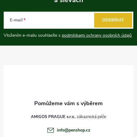
Z
á
E-mail
ODEBÍRAT
p
Vložením e-mailu souhlasíte s
podmínkami ochrany osobních údajů
a
t
í
AMIGOS PRAGUE s.r.o.
info
@
penshop.cz