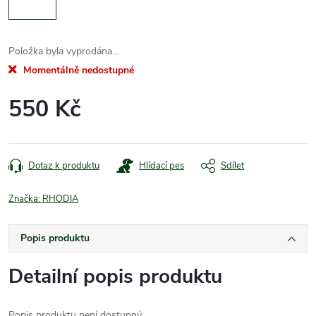
Položka byla vyprodána…
Momentálně nedostupné
550 Kč
Měrná
cena:
Dotaz k produktu
Hlídací pes
Sdílet
Značka:
RHODIA
Popis produktu
Detailní popis produktu
Popis produktu není dostupný