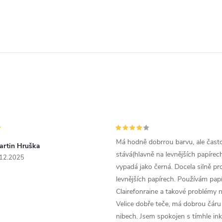
Má hodně dobrrou barvu, ale čast
artin Hruška
stává(hlavně na levnějších papírech
.12.2025
vypadá jako černá. Docela silně pr
levnějších papírech. Používám papí
Clairefonraine a takové problémy
Velice dobře teče, má dobrou čáru 
nibech. Jsem spokojen s tímhle in