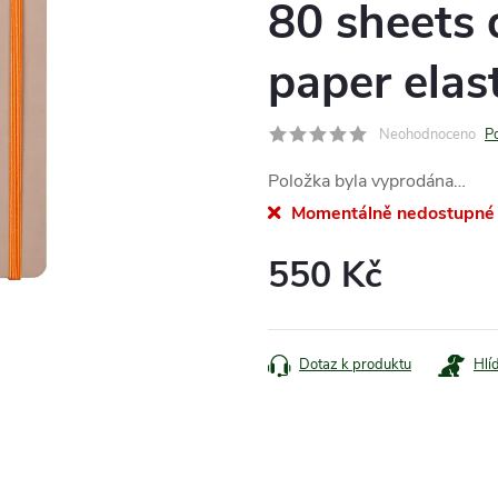
80 sheets 
paper elast
Neohodnoceno
P
Položka byla vyprodána…
Momentálně nedostupné
550 Kč
Měrná
cena:
Dotaz k produktu
Hlí