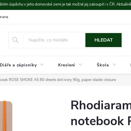
lním úspěchu v jeho domovské zemi je tak možné jej zakoupit i v ČR. Aktuáln
rana údajů
Platba a doprava
HLEDAT
Diáře a zápisníky
Kreslení
Škola
book ROSE SMOKE A5 80 sheets dot ivory 90g, paper elastic closure
Rhodiaram
notebook