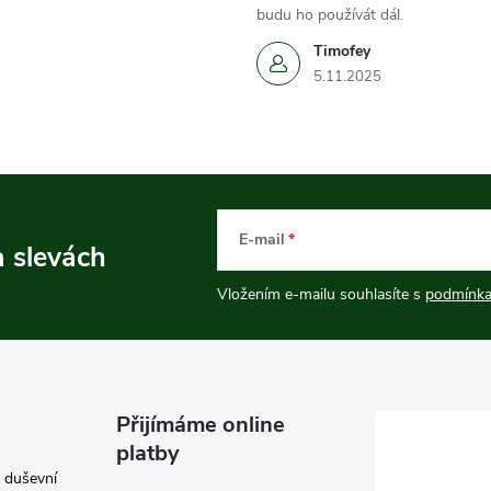
budu ho používát dál.
Timofey
5.11.2025
E-mail
a slevách
Vložením e-mailu souhlasíte s
podmínka
Přijímáme online
platby
e duševní