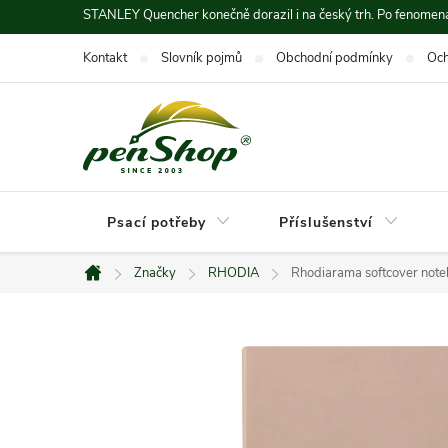
Přejít
STANLEY Quencher konečně dorazil i na český trh. Po fenomená
na
Kontakt
Slovník pojmů
Obchodní podmínky
Och
obsah
Psací potřeby
Příslušenství
Značky
RHODIA
Rhodiarama softcover note
Domů