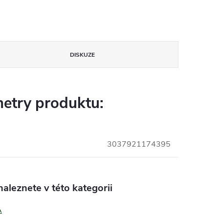
DISKUZE
etry produktu:
3037921174395
aleznete v této kategorii
A