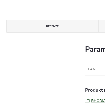
RECENZE
Param
EAN
:
Produkt n
RHODI