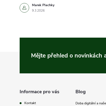
Marek Plachky
9.3.2026
Z
Mějte přehled o novinkách
á
p
a
Informace pro vás
Blog
t
Kontakt
Doba digitální a naš