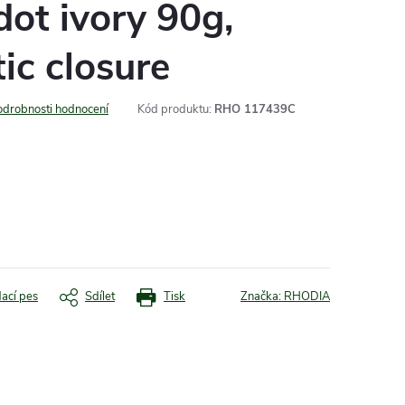
dot ivory 90g,
ic closure
odrobnosti hodnocení
Kód produktu:
RHO 117439C
dací pes
Sdílet
Tisk
Značka:
RHODIA