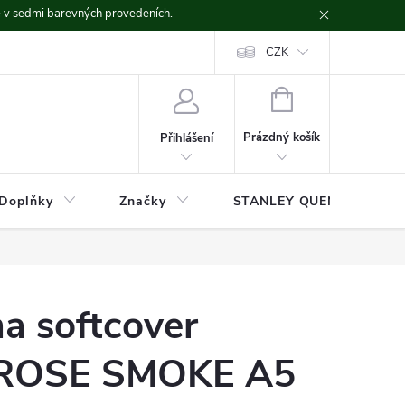
ě v sedmi barevných provedeních.
CZK
NÁKUPNÍ
KOŠÍK
Prázdný košík
Přihlášení
Doplňky
Značky
STANLEY QUENCHER
a softcover
 ROSE SMOKE A5