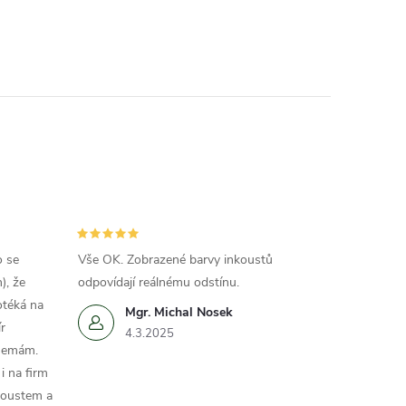
o se
Vše OK. Zobrazené barvy inkoustů
), že
odpovídají reálnému odstínu.
otéká na
Mgr. Michal Nosek
r
4.3.2025
 nemám.
i na firm
koustem a