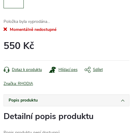
Položka byla vyprodána…
Momentálně nedostupné
550 Kč
Měrná
cena:
Dotaz k produktu
Hlídací pes
Sdílet
Značka:
RHODIA
Popis produktu
Detailní popis produktu
Popis produktu není dostupný