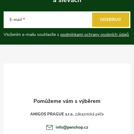
Z
á
E-mail
ODEBÍRAT
p
Vložením e-mailu souhlasíte s
podmínkami ochrany osobních údajů
a
t
í
AMIGOS PRAGUE s.r.o.
info
@
penshop.cz