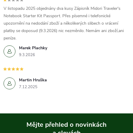
V listopadu 2025 objednány dva kusy Zápisník Midori Traveler's
Notebook Starter Kit Passport. Přes písemné i telefonické
upozornění na nedodání zboží a několikerých slibech o vrácení
platby se doposud (9.3.2026) nic nezměnilo. Nemám ani zboží,ani
peníze.
Marek Plachky
9.3.2026
Martin Hruška
7.12.2025
Mějte přehled o novinkách
a slevách