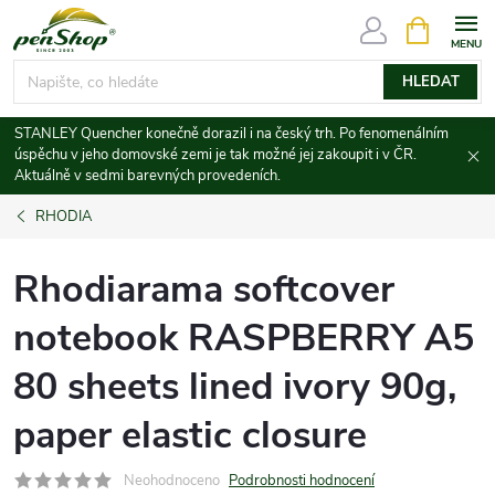
Přejít
NÁKUPNÍ
KOŠÍK
na
obsah
HLEDAT
STANLEY Quencher konečně dorazil i na český trh. Po fenomenálním
úspěchu v jeho domovské zemi je tak možné jej zakoupit i v ČR.
Aktuálně v sedmi barevných provedeních.
RHODIA
Rhodiarama softcover
notebook RASPBERRY A5
80 sheets lined ivory 90g,
paper elastic closure
Neohodnoceno
Podrobnosti hodnocení