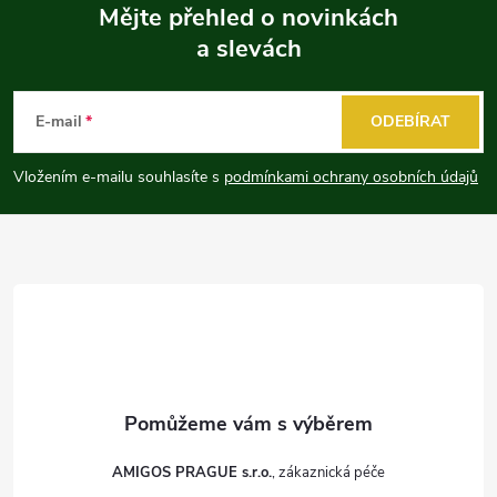
Mějte přehled o novinkách
a slevách
Z
á
E-mail
ODEBÍRAT
p
Vložením e-mailu souhlasíte s
podmínkami ochrany osobních údajů
a
t
í
AMIGOS PRAGUE s.r.o.