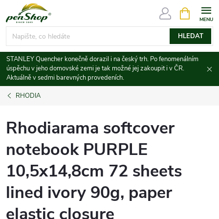
Přejít
NÁKUPNÍ
KOŠÍK
na
obsah
HLEDAT
STANLEY Quencher konečně dorazil i na český trh. Po fenomenálním
úspěchu v jeho domovské zemi je tak možné jej zakoupit i v ČR.
Aktuálně v sedmi barevných provedeních.
RHODIA
Rhodiarama softcover
notebook PURPLE
10,5x14,8cm 72 sheets
lined ivory 90g, paper
elastic closure