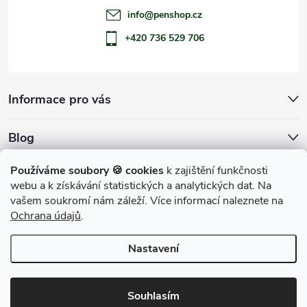
info
@
penshop.cz
+420 736 529 706
Informace pro vás
Blog
Archiv
Používáme soubory 🍪 cookies
k zajištění funkčnosti
webu a k získávání statistických a analytických dat. Na
Přijímáme online platby
vašem soukromí nám záleží. Více informací naleznete na
Ochrana údajů
.
Nastavení
Copyright 2026
penShop
. Všechna práva vyhrazena.
Souhlasím
Vytvořil Shoptet