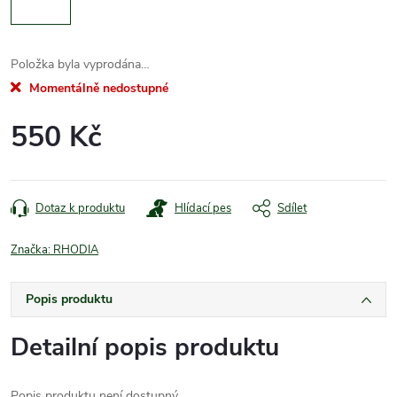
Položka byla vyprodána…
Momentálně nedostupné
550 Kč
Měrná
cena:
Dotaz k produktu
Hlídací pes
Sdílet
Značka:
RHODIA
Popis produktu
Detailní popis produktu
Popis produktu není dostupný