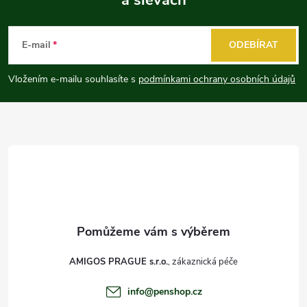
Z
á
E-mail
ODEBÍRAT
p
Vložením e-mailu souhlasíte s
podmínkami ochrany osobních údajů
a
t
í
AMIGOS PRAGUE s.r.o.
info
@
penshop.cz