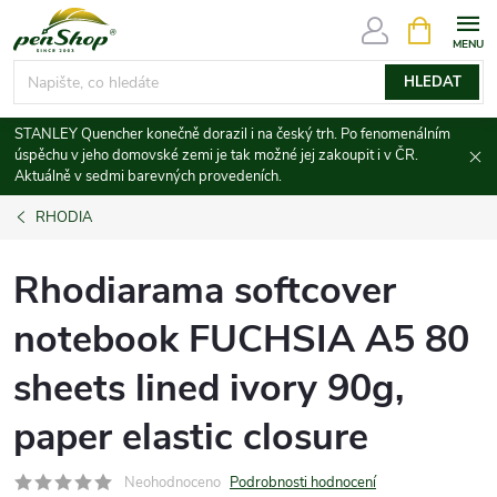
Přejít
NÁKUPNÍ
KOŠÍK
na
obsah
HLEDAT
STANLEY Quencher konečně dorazil i na český trh. Po fenomenálním
úspěchu v jeho domovské zemi je tak možné jej zakoupit i v ČR.
Aktuálně v sedmi barevných provedeních.
RHODIA
Rhodiarama softcover
notebook FUCHSIA A5 80
sheets lined ivory 90g,
paper elastic closure
Neohodnoceno
Podrobnosti hodnocení