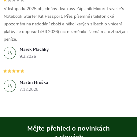
V listopadu 2025 objednány dva kusy Zápisník Midori Traveler's
Notebook Starter Kit Passport. Přes písemné i telefonické
upozornění na nedodání zboží a několikerých slibech o vrácení
platby se doposud (9.3.2026) nic nezměnilo. Nemám ani zboží,ani
peníze.
Marek Plachky
9.3.2026
Martin Hruška
7.12.2025
Mějte přehled o novinkách
a slevách