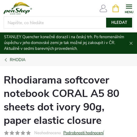
Přejít
NÁKUPNÍ
KOŠÍK
na
obsah
HLEDAT
STANLEY Quencher konečně dorazil i na český trh. Po fenomenálním
úspěchu v jeho domovské zemi je tak možné jej zakoupit i v ČR.
Aktuálně v sedmi barevných provedeních.
RHODIA
Rhodiarama softcover
notebook CORAL A5 80
sheets dot ivory 90g,
paper elastic closure
Neohodnoceno
Podrobnosti hodnocení