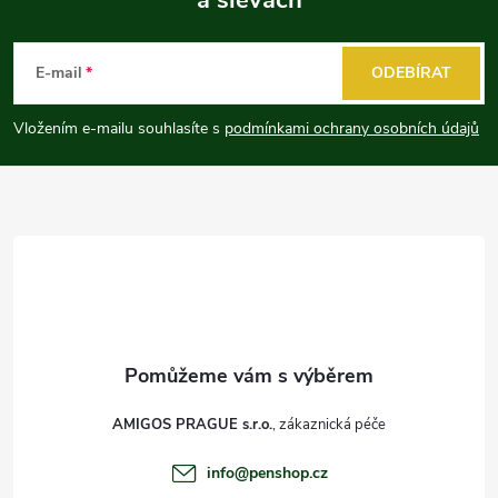
Z
á
E-mail
ODEBÍRAT
p
Vložením e-mailu souhlasíte s
podmínkami ochrany osobních údajů
a
t
í
AMIGOS PRAGUE s.r.o.
info
@
penshop.cz