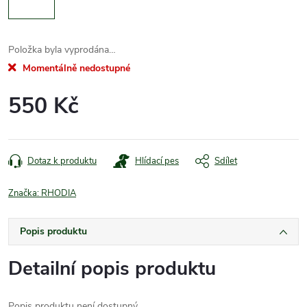
Položka byla vyprodána…
Momentálně nedostupné
550 Kč
Měrná
cena:
Dotaz k produktu
Hlídací pes
Sdílet
Značka:
RHODIA
Popis produktu
Detailní popis produktu
Popis produktu není dostupný