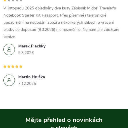
V listopadu 2025 objednány dva kusy Zápisník Midori Traveler's
Notebook Starter Kit Passport. Přes písemné i telefonické
upozornění na nedodání zboží a několikerých slibech o vrácení
platby se doposud (9.3.2026) nic nezměnilo. Nemám ani zboží,ani
peníze.
Marek Plachky
9.3.2026
Martin Hruška
7.12.2025
Mějte přehled o novinkách
a slevách