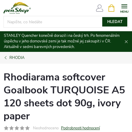
Přejít
NÁKUPNÍ
KOŠÍK
na
obsah
HLEDAT
STANLEY Quencher konečně dorazil i na český trh. Po fenomenálním
úspěchu v jeho domovské zemi je tak možné jej zakoupit i v ČR.
Aktuálně v sedmi barevných provedeních.
RHODIA
Rhodiarama softcover
Goalbook TURQUOISE A5
120 sheets dot 90g, ivory
paper
Neohodnoceno
Podrobnosti hodnocení