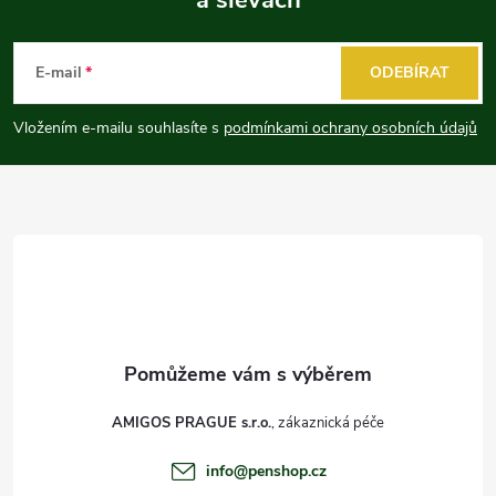
Z
á
E-mail
ODEBÍRAT
p
Vložením e-mailu souhlasíte s
podmínkami ochrany osobních údajů
a
t
í
AMIGOS PRAGUE s.r.o.
info
@
penshop.cz