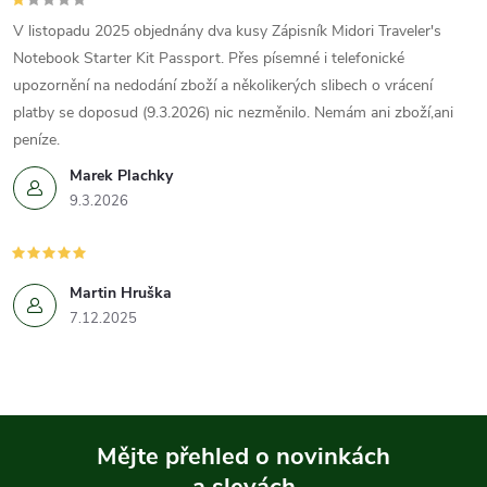
V listopadu 2025 objednány dva kusy Zápisník Midori Traveler's
Notebook Starter Kit Passport. Přes písemné i telefonické
upozornění na nedodání zboží a několikerých slibech o vrácení
platby se doposud (9.3.2026) nic nezměnilo. Nemám ani zboží,ani
peníze.
Marek Plachky
9.3.2026
Martin Hruška
7.12.2025
Mějte přehled o novinkách
a slevách