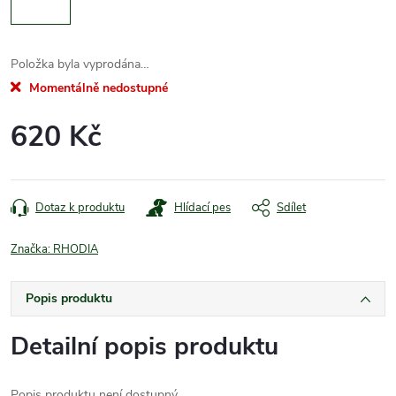
Položka byla vyprodána…
Momentálně nedostupné
620 Kč
Měrná
cena:
Dotaz k produktu
Hlídací pes
Sdílet
Značka:
RHODIA
Popis produktu
Detailní popis produktu
Popis produktu není dostupný