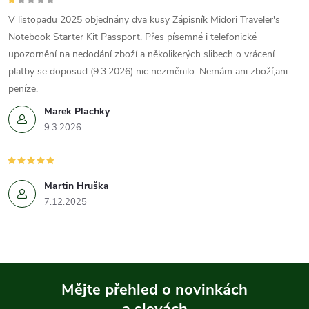
V listopadu 2025 objednány dva kusy Zápisník Midori Traveler's
Notebook Starter Kit Passport. Přes písemné i telefonické
upozornění na nedodání zboží a několikerých slibech o vrácení
platby se doposud (9.3.2026) nic nezměnilo. Nemám ani zboží,ani
peníze.
Marek Plachky
9.3.2026
Martin Hruška
7.12.2025
Mějte přehled o novinkách
a slevách