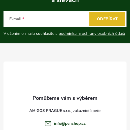
Z
á
E-mail
ODEBÍRAT
p
Vložením e-mailu souhlasíte s
podmínkami ochrany osobních údajů
a
t
í
AMIGOS PRAGUE s.r.o.
info
@
penshop.cz