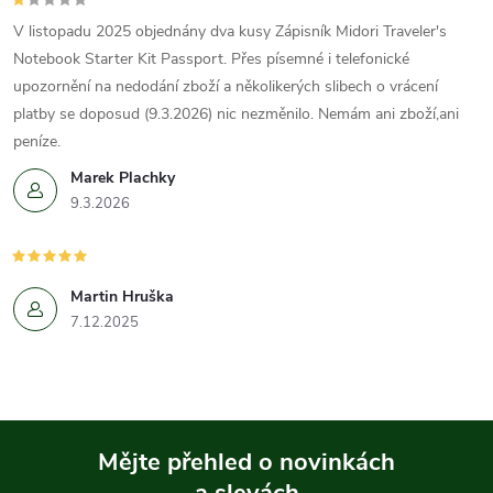
V listopadu 2025 objednány dva kusy Zápisník Midori Traveler's
Notebook Starter Kit Passport. Přes písemné i telefonické
upozornění na nedodání zboží a několikerých slibech o vrácení
platby se doposud (9.3.2026) nic nezměnilo. Nemám ani zboží,ani
peníze.
Marek Plachky
9.3.2026
Martin Hruška
7.12.2025
Mějte přehled o novinkách
a slevách