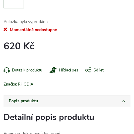
Položka byla vyprodána…
Momentálně nedostupné
620 Kč
Měrná
cena:
Dotaz k produktu
Hlídací pes
Sdílet
Značka:
RHODIA
Popis produktu
Detailní popis produktu
Popis produktu není dostupný