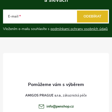
Z
á
E-mail
ODEBÍRAT
p
Vložením e-mailu souhlasíte s
podmínkami ochrany osobních údajů
a
t
í
AMIGOS PRAGUE s.r.o.
info
@
penshop.cz