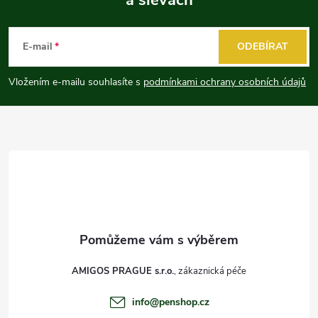
Z
á
E-mail
ODEBÍRAT
p
Vložením e-mailu souhlasíte s
podmínkami ochrany osobních údajů
a
t
í
AMIGOS PRAGUE s.r.o.
info
@
penshop.cz