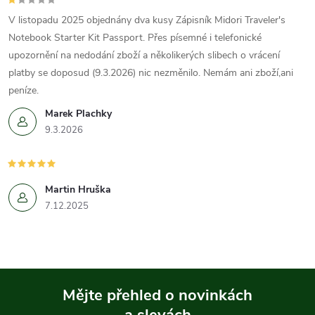
V listopadu 2025 objednány dva kusy Zápisník Midori Traveler's
Notebook Starter Kit Passport. Přes písemné i telefonické
upozornění na nedodání zboží a několikerých slibech o vrácení
platby se doposud (9.3.2026) nic nezměnilo. Nemám ani zboží,ani
peníze.
Marek Plachky
9.3.2026
Martin Hruška
7.12.2025
Mějte přehled o novinkách
a slevách