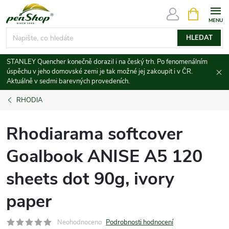
Přejít
NÁKUPNÍ
KOŠÍK
na
obsah
HLEDAT
STANLEY Quencher konečně dorazil i na český trh. Po fenomenálním
úspěchu v jeho domovské zemi je tak možné jej zakoupit i v ČR.
Aktuálně v sedmi barevných provedeních.
RHODIA
Rhodiarama softcover
Goalbook ANISE A5 120
sheets dot 90g, ivory
paper
Neohodnoceno
Podrobnosti hodnocení