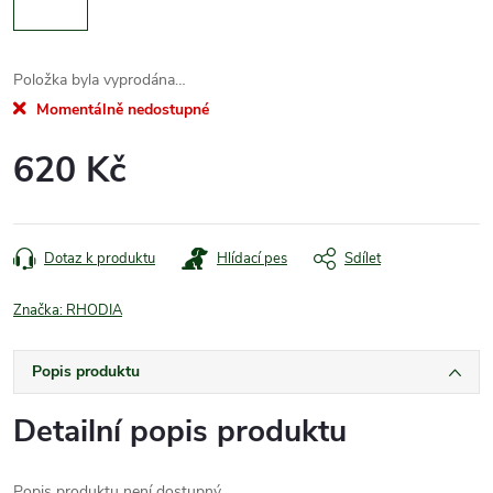
Položka byla vyprodána…
Momentálně nedostupné
620 Kč
Měrná
cena:
Dotaz k produktu
Hlídací pes
Sdílet
Značka:
RHODIA
Popis produktu
Detailní popis produktu
Popis produktu není dostupný