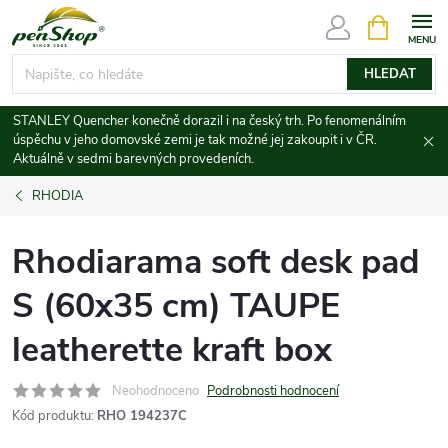
Přejít
NÁKUPNÍ
KOŠÍK
na
obsah
HLEDAT
STANLEY Quencher konečně dorazil i na český trh. Po fenomenálním
úspěchu v jeho domovské zemi je tak možné jej zakoupit i v ČR.
Aktuálně v sedmi barevných provedeních.
RHODIA
Rhodiarama soft desk pad
S (60x35 cm) TAUPE
leatherette kraft box
Neohodnoceno
Podrobnosti hodnocení
Kód produktu:
RHO 194237C