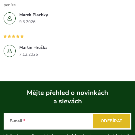
peníze.
Marek Plachky
9.3.2026
Martin Hruška
7.12.2025
Mějte přehled o novinkách
a slevách
Z
á
E-mail
ODEBÍRAT