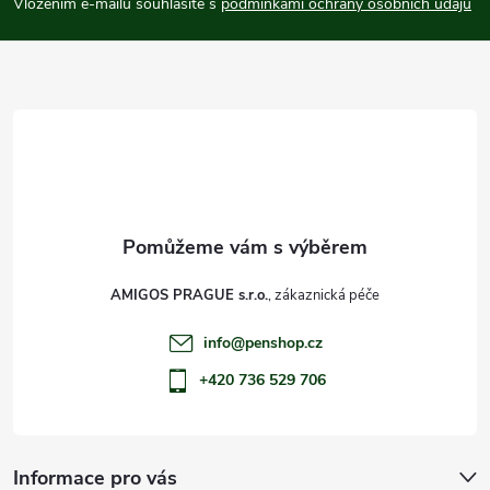
p
Vložením e-mailu souhlasíte s
podmínkami ochrany osobních údajů
a
t
í
AMIGOS PRAGUE s.r.o.
info
@
penshop.cz
+420 736 529 706
Informace pro vás