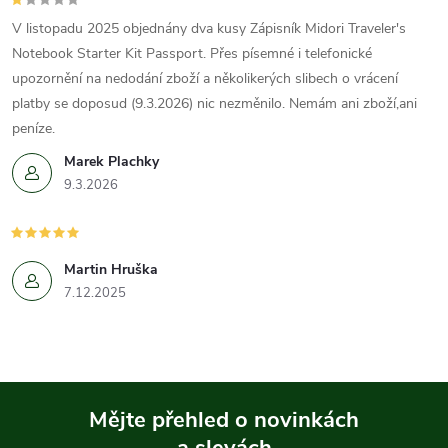
V listopadu 2025 objednány dva kusy Zápisník Midori Traveler's
Notebook Starter Kit Passport. Přes písemné i telefonické
upozornění na nedodání zboží a několikerých slibech o vrácení
platby se doposud (9.3.2026) nic nezměnilo. Nemám ani zboží,ani
peníze.
Marek Plachky
9.3.2026
Martin Hruška
7.12.2025
Mějte přehled o novinkách
a slevách