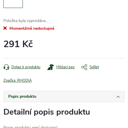
Položka byla vyprodána…
Momentálně nedostupné
291 Kč
Měrná
cena:
Dotaz k produktu
Hlídací pes
Sdílet
Značka:
RHODIA
Popis produktu
Detailní popis produktu
Popis produktu není dostupný