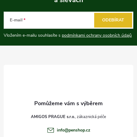
Z
á
E-mail
ODEBÍRAT
p
Vložením e-mailu souhlasíte s
podmínkami ochrany osobních údajů
a
t
í
AMIGOS PRAGUE s.r.o.
info
@
penshop.cz