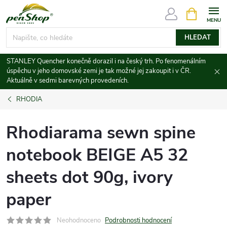
Přejít
NÁKUPNÍ
KOŠÍK
na
obsah
HLEDAT
STANLEY Quencher konečně dorazil i na český trh. Po fenomenálním
úspěchu v jeho domovské zemi je tak možné jej zakoupit i v ČR.
Aktuálně v sedmi barevných provedeních.
RHODIA
Rhodiarama sewn spine
notebook BEIGE A5 32
sheets dot 90g, ivory
paper
Neohodnoceno
Podrobnosti hodnocení