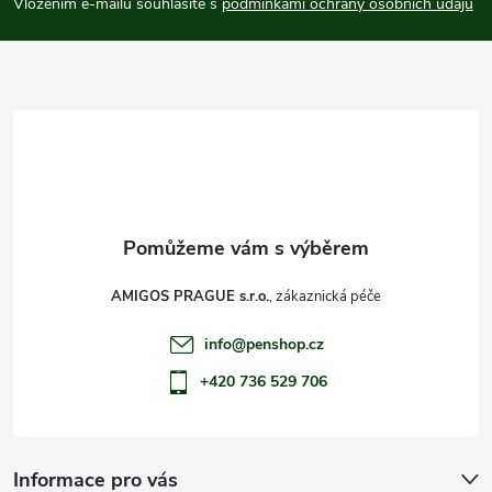
p
Vložením e-mailu souhlasíte s
podmínkami ochrany osobních údajů
a
t
í
AMIGOS PRAGUE s.r.o.
info
@
penshop.cz
+420 736 529 706
Informace pro vás