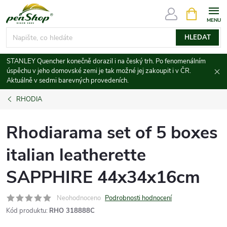
Přejít
NÁKUPNÍ
KOŠÍK
na
obsah
HLEDAT
STANLEY Quencher konečně dorazil i na český trh. Po fenomenálním
úspěchu v jeho domovské zemi je tak možné jej zakoupit i v ČR.
Aktuálně v sedmi barevných provedeních.
RHODIA
Rhodiarama set of 5 boxes
italian leatherette
SAPPHIRE 44x34x16cm
Neohodnoceno
Podrobnosti hodnocení
Kód produktu:
RHO 318888C