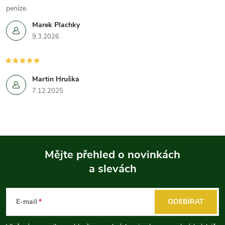
peníze.
Marek Plachky
9.3.2026
Martin Hruška
7.12.2025
Mějte přehled o novinkách
a slevách
Z
á
E-mail
ODEBÍRAT