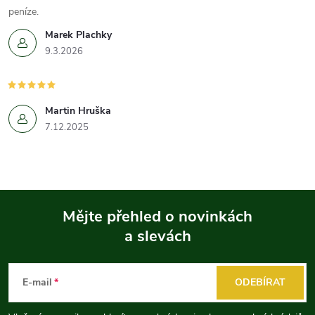
peníze.
Marek Plachky
9.3.2026
Martin Hruška
7.12.2025
Mějte přehled o novinkách
a slevách
Z
á
E-mail
ODEBÍRAT