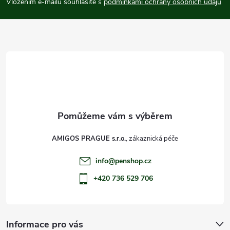
p
Vložením e-mailu souhlasíte s
podmínkami ochrany osobních údajů
a
t
í
AMIGOS PRAGUE s.r.o.
info
@
penshop.cz
+420 736 529 706
Informace pro vás