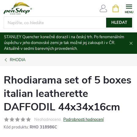
Přejít
NÁKUPNÍ
KOŠÍK
na
obsah
HLEDAT
STANLEY Quencher konečně dorazil i na český trh. Po fenomenálním
úspěchu v jeho domovské zemi je tak možné jej zakoupit i v ČR.
Aktuálně v sedmi barevných provedeních.
RHODIA
Rhodiarama set of 5 boxes
italian leatherette
DAFFODIL 44x34x16cm
Neohodnoceno
Podrobnosti hodnocení
Kód produktu:
RHO 318986C