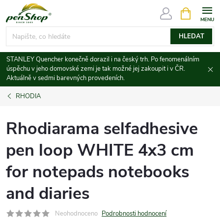
Přejít
NÁKUPNÍ
KOŠÍK
na
obsah
HLEDAT
STANLEY Quencher konečně dorazil i na český trh. Po fenomenálním
úspěchu v jeho domovské zemi je tak možné jej zakoupit i v ČR.
Aktuálně v sedmi barevných provedeních.
RHODIA
Rhodiarama selfadhesive
pen loop WHITE 4x3 cm
for notepads notebooks
and diaries
Neohodnoceno
Podrobnosti hodnocení