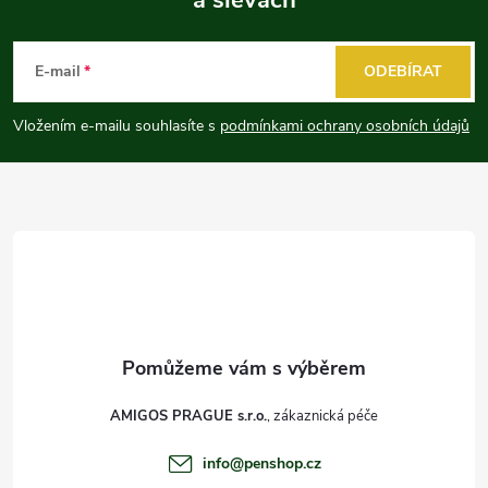
Z
á
E-mail
ODEBÍRAT
p
Vložením e-mailu souhlasíte s
podmínkami ochrany osobních údajů
a
t
í
AMIGOS PRAGUE s.r.o.
info
@
penshop.cz