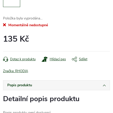
Položka byla vyprodána…
Momentálně nedostupné
135 Kč
Měrná
cena:
Dotaz k produktu
Hlídací pes
Sdílet
Značka:
RHODIA
Popis produktu
Detailní popis produktu
Popis produktu není dostupný