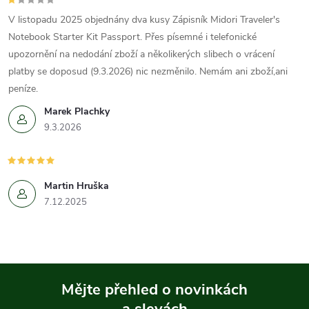
V listopadu 2025 objednány dva kusy Zápisník Midori Traveler's
Notebook Starter Kit Passport. Přes písemné i telefonické
upozornění na nedodání zboží a několikerých slibech o vrácení
platby se doposud (9.3.2026) nic nezměnilo. Nemám ani zboží,ani
peníze.
Marek Plachky
9.3.2026
Martin Hruška
7.12.2025
Mějte přehled o novinkách
a slevách