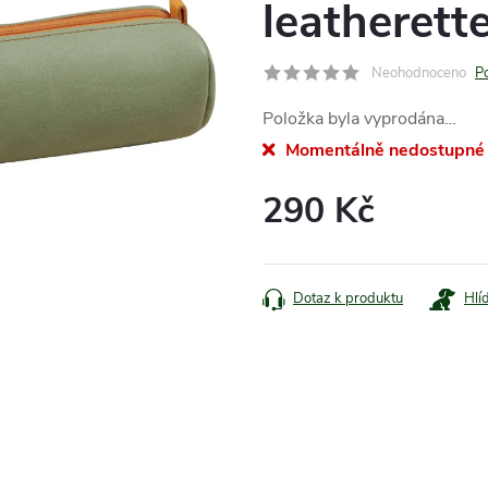
leatherett
Neohodnoceno
P
Položka byla vyprodána…
Momentálně nedostupné
290 Kč
Měrná
cena:
Dotaz k produktu
Hlí