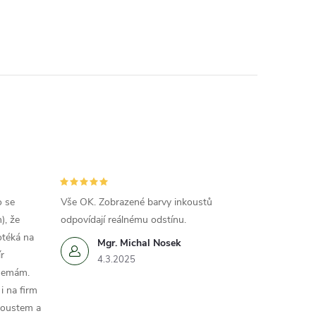
o se
Vše OK. Zobrazené barvy inkoustů
), že
odpovídají reálnému odstínu.
otéká na
Mgr. Michal Nosek
r
4.3.2025
 nemám.
i na firm
koustem a