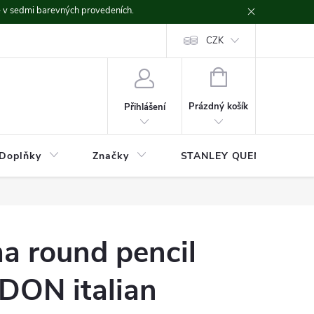
ě v sedmi barevných provedeních.
CZK
NÁKUPNÍ
KOŠÍK
Prázdný košík
Přihlášení
Doplňky
Značky
STANLEY QUENCHER
a round pencil
DON italian