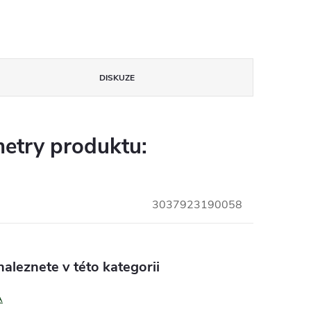
DISKUZE
etry produktu:
3037923190058
aleznete v této kategorii
A