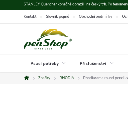
Přejít
STANLEY Quencher konečně dorazil i na český trh. Po fenomená
na
Kontakt
Slovník pojmů
Obchodní podmínky
Och
obsah
Psací potřeby
Příslušenství
Značky
RHODIA
Rhodiarama round pencil c
Domů