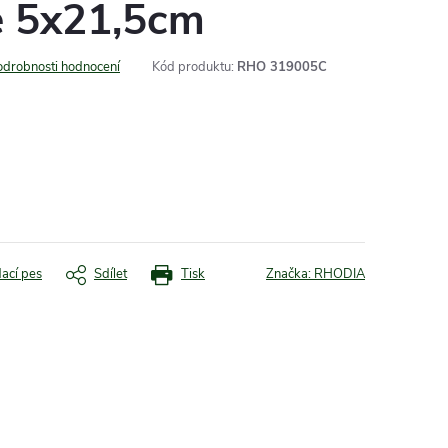
e 5x21,5cm
odrobnosti hodnocení
Kód produktu:
RHO 319005C
dací pes
Sdílet
Tisk
Značka:
RHODIA