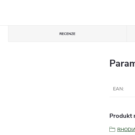
RECENZE
Param
EAN
:
Produkt n
RHODI