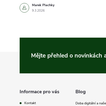
Marek Plachky
9.3.2026
Z
Mějte přehled o novinkách
á
p
a
Informace pro vás
Blog
t
Kontakt
Doba digitální a naš