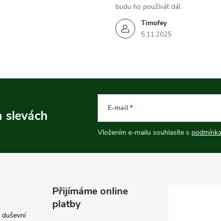
budu ho používát dál.
Timofey
5.11.2025
E-mail
a slevách
Vložením e-mailu souhlasíte s
podmínka
Přijímáme online
platby
e duševní