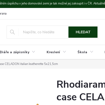
lním úspěchu v jeho domovské zemi je tak možné jej zakoupit i v ČR. Aktuáln
rana údajů
Platba a doprava
HLEDAT
Diáře a zápisníky
Kreslení
Škola
ase CELADON italian leatherette 5x21,5cm
Rhodiaram
case CELA