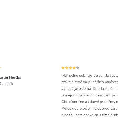
Má hodně dobrrou barvu, ale čast
artin Hruška
stává(hlavně na levnějších papírech
.12.2025
vypadá jako černá. Docela silně pr
levnějších papírech. Používám papí
Clairefonraine a takové problémy
Velice dobře teče, má dobrou čáru 
nibech. Jsem spokojen s tímhle in