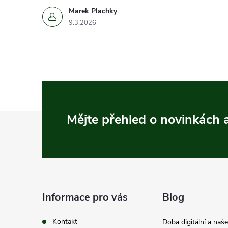
Marek Plachky
9.3.2026
Z
Mějte přehled o novinkách
á
p
a
Informace pro vás
Blog
t
Kontakt
Doba digitální a naš