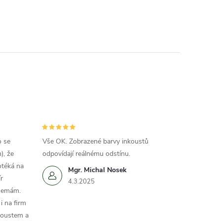
o se
Vše OK. Zobrazené barvy inkoustů
), že
odpovídají reálnému odstínu.
otéká na
Mgr. Michal Nosek
r
4.3.2025
 nemám.
i na firm
koustem a