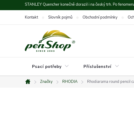
Přejít
STANLEY Quencher konečně dorazil i na český trh. Po fenomená
na
Kontakt
Slovník pojmů
Obchodní podmínky
Och
obsah
Psací potřeby
Příslušenství
Značky
RHODIA
Rhodiarama round pencil ca
Domů