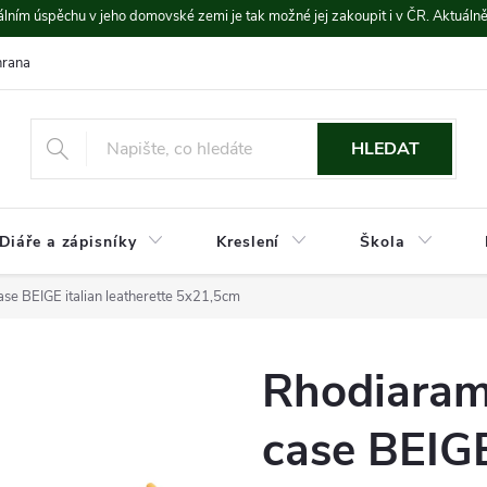
lním úspěchu v jeho domovské zemi je tak možné jej zakoupit i v ČR. Aktuáln
rana údajů
Platba a doprava
HLEDAT
Diáře a zápisníky
Kreslení
Škola
se BEIGE italian leatherette 5x21,5cm
Rhodiaram
case BEIGE