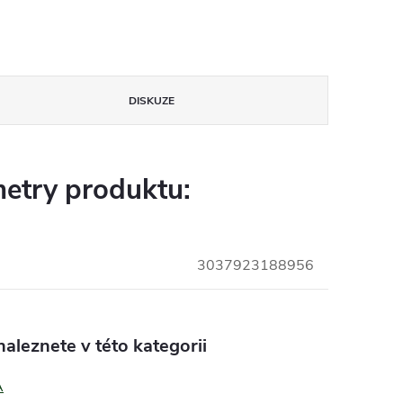
DISKUZE
etry produktu:
3037923188956
aleznete v této kategorii
A