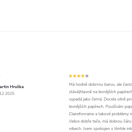
Má hodně dobrrou barvu, ale čast
artin Hruška
stává(hlavně na levnějších papírech
.12.2025
vypadá jako černá. Docela silně pr
levnějších papírech. Používám papí
Clairefonraine a takové problémy
Velice dobře teče, má dobrou čáru 
nibech. Jsem spokojen s tímhle in