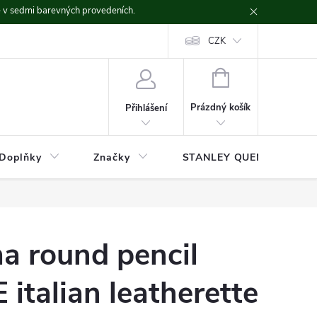
ě v sedmi barevných provedeních.
CZK
NÁKUPNÍ
KOŠÍK
Prázdný košík
Přihlášení
Doplňky
Značky
STANLEY QUENCHER
a round pencil
 italian leatherette