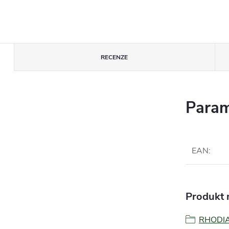
RECENZE
Param
EAN
:
Produkt n
RHODI