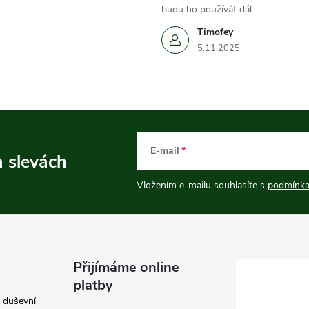
budu ho používát dál.
Timofey
5.11.2025
E-mail
a slevách
Vložením e-mailu souhlasíte s
podmínka
Přijímáme online
platby
e duševní