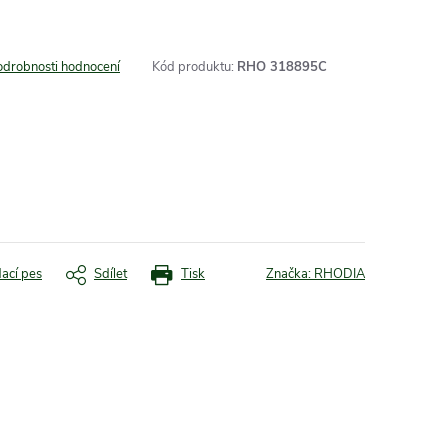
odrobnosti hodnocení
Kód produktu:
RHO 318895C
dací pes
Sdílet
Tisk
Značka:
RHODIA