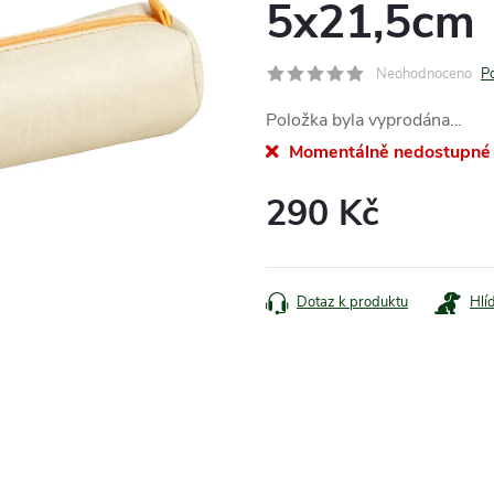
5x21,5cm
Neohodnoceno
P
Položka byla vyprodána…
Momentálně nedostupné
290 Kč
Měrná
cena:
Dotaz k produktu
Hlí