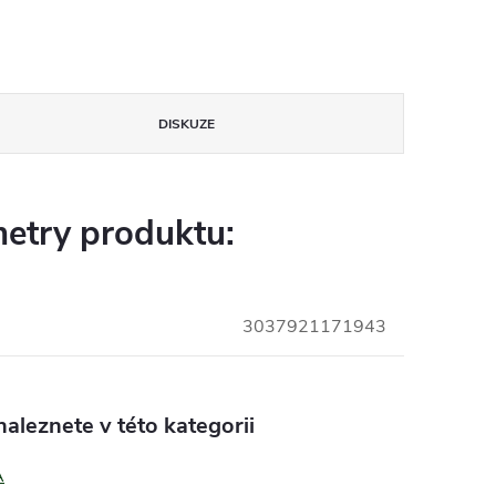
DISKUZE
etry produktu:
3037921171943
aleznete v této kategorii
A