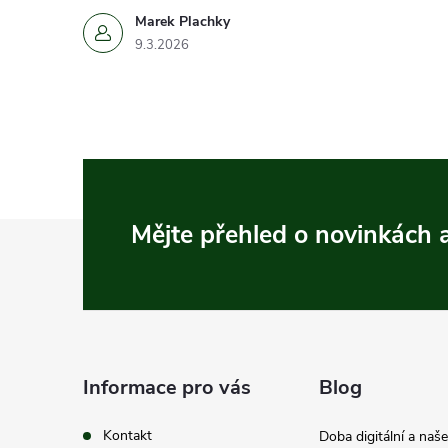
Marek Plachky
9.3.2026
Z
Mějte přehled o novinkách
á
p
a
Informace pro vás
Blog
t
Kontakt
Doba digitální a naš