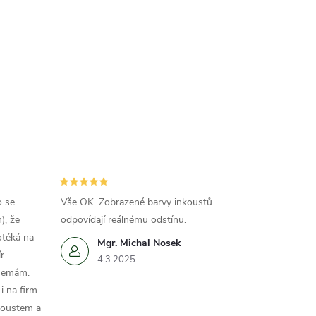
o se
Vše OK. Zobrazené barvy inkoustů
), že
odpovídají reálnému odstínu.
otéká na
Mgr. Michal Nosek
r
4.3.2025
 nemám.
i na firm
koustem a