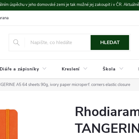
lním úspěchu v jeho domovské zemi je tak možné jej zakoupit i v ČR. Aktuáln
rana údajů
Platba a doprava
HLEDAT
Diáře a zápisníky
Kreslení
Škola
ERINE A5 64 sheets 90g, ivory paper microperf. corners elastic closure
Rhodiaram
TANGERINE