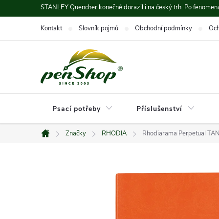
Přejít
STANLEY Quencher konečně dorazil i na český trh. Po fenomená
na
Kontakt
Slovník pojmů
Obchodní podmínky
Och
obsah
Psací potřeby
Příslušenství
Značky
RHODIA
Rhodiarama Perpetual TANG
Domů