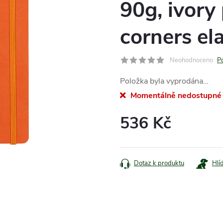
90g, ivory
corners ela
Neohodnoceno
P
Položka byla vyprodána…
Momentálně nedostupné
536 Kč
Měrná
cena:
Dotaz k produktu
Hlí