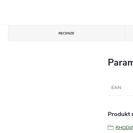
RECENZE
Param
EAN
:
Produkt n
RHODI