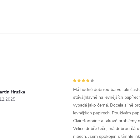
Má hodně dobrrou barvu, ale čast
artin Hruška
stává(hlavně na levnějších papírech
.12.2025
vypadá jako černá. Docela silně pr
levnějších papírech. Používám papí
Clairefonraine a takové problémy
Velice dobře teče, má dobrou čáru 
nibech. Jsem spokojen s tímhle in