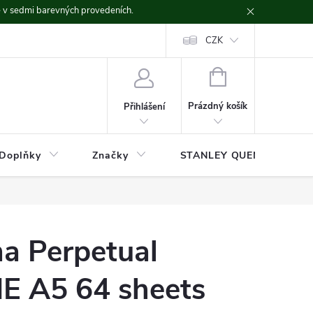
ě v sedmi barevných provedeních.
CZK
NÁKUPNÍ
KOŠÍK
Prázdný košík
Přihlášení
Doplňky
Značky
STANLEY QUENCHER
a Perpetual
 A5 64 sheets