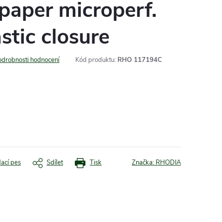
 paper microperf.
stic closure
odrobnosti hodnocení
Kód produktu:
RHO 117194C
dací pes
Sdílet
Tisk
Značka:
RHODIA