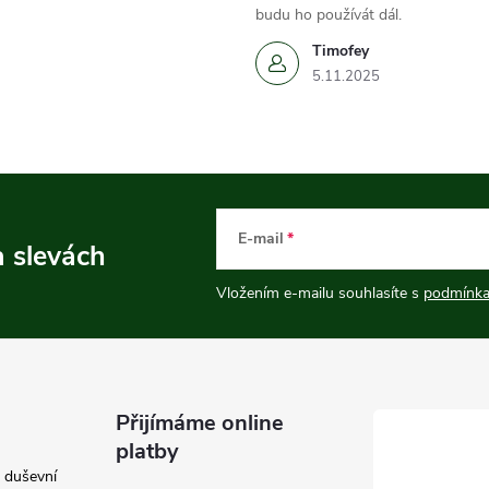
budu ho používát dál.
Timofey
5.11.2025
E-mail
a slevách
Vložením e-mailu souhlasíte s
podmínka
Přijímáme online
platby
e duševní