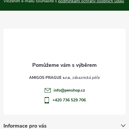
p
Vložením e-mailu souhlasíte s
podmínkami ochrany osobních údajů
a
t
í
AMIGOS PRAGUE s.r.o.
info
@
penshop.cz
+420 736 529 706
Informace pro vás