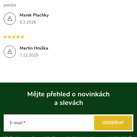
peníze.
Marek Plachky
9.3.2026
Martin Hruška
7.12.2025
Mějte přehled o novinkách
a slevách
Z
á
E-mail
ODEBÍRAT