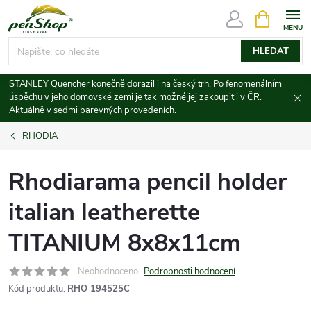
Přejít
NÁKUPNÍ
KOŠÍK
na
obsah
HLEDAT
STANLEY Quencher konečně dorazil i na český trh. Po fenomenálním
úspěchu v jeho domovské zemi je tak možné jej zakoupit i v ČR.
Aktuálně v sedmi barevných provedeních.
RHODIA
Rhodiarama pencil holder
italian leatherette
TITANIUM 8x8x11cm
Neohodnoceno
Podrobnosti hodnocení
Kód produktu:
RHO 194525C