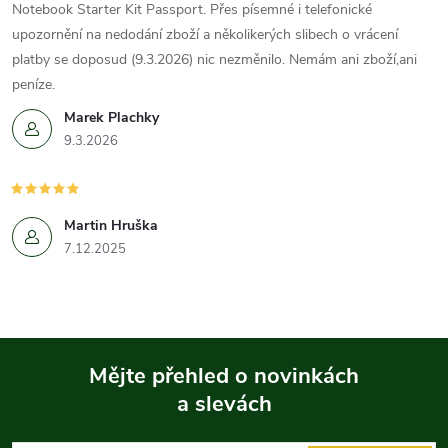
Notebook Starter Kit Passport. Přes písemné i telefonické
upozornění na nedodání zboží a několikerých slibech o vrácení
platby se doposud (9.3.2026) nic nezměnilo. Nemám ani zboží,ani
peníze.
Marek Plachky
9.3.2026
Martin Hruška
7.12.2025
Mějte přehled o novinkách
a slevách
Z