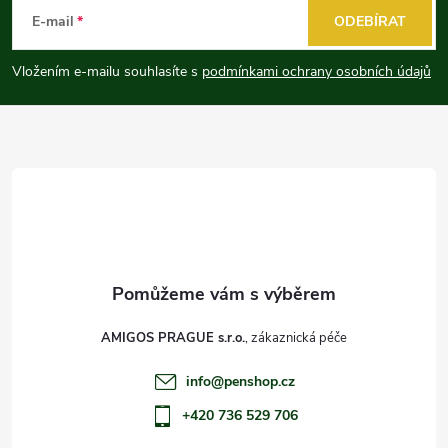
á
E-mail
ODEBÍRAT
p
Vložením e-mailu souhlasíte s
podmínkami ochrany osobních údajů
a
t
í
AMIGOS PRAGUE s.r.o.
info
@
penshop.cz
+420 736 529 706