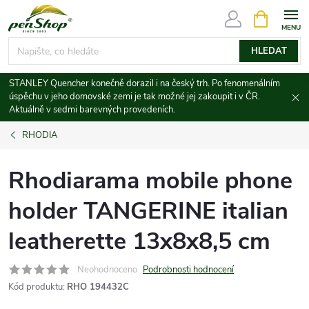
Přejít
NÁKUPNÍ
KOŠÍK
na
obsah
HLEDAT
STANLEY Quencher konečně dorazil i na český trh. Po fenomenálním
úspěchu v jeho domovské zemi je tak možné jej zakoupit i v ČR.
Aktuálně v sedmi barevných provedeních.
RHODIA
Rhodiarama mobile phone
holder TANGERINE italian
leatherette 13x8x8,5 cm
Neohodnoceno
Podrobnosti hodnocení
Kód produktu:
RHO 194432C