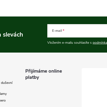
E-mail
a slevách
Vložením e-mailu souhlasíte s
podmínka
Přijímáme online
platby
e duševní
klamy
 pero