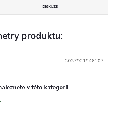
DISKUZE
etry produktu:
3037921946107
aleznete v této kategorii
A