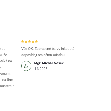
o se
Vše OK. Zobrazené barvy inkoustů
), že
odpovídají reálnému odstínu.
otéká na
Mgr. Michal Nosek
r
4.3.2025
 nemám.
i na firm
koustem a