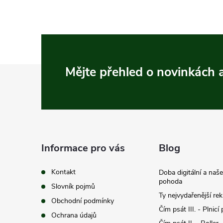
Z
Mějte přehled o novinkách
á
p
a
Informace pro vás
Blog
t
Kontakt
Doba digitální a naš
pohoda
Slovník pojmů
í
Ty nejvydařenější re
Obchodní podmínky
Čím psát III. - Plnicí
Ochrana údajů