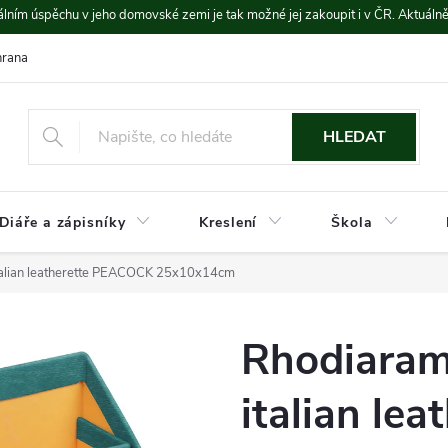
lním úspěchu v jeho domovské zemi je tak možné jej zakoupit i v ČR. Aktuáln
rana údajů
Platba a doprava
HLEDAT
Diáře a zápisníky
Kreslení
Škola
italian leatherette PEACOCK 25x10x14cm
Rhodiarama
italian le