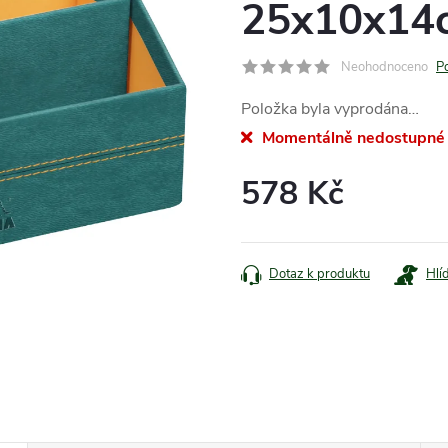
25x10x14
Neohodnoceno
P
Položka byla vyprodána…
Momentálně nedostupné
578 Kč
Měrná
cena:
Dotaz k produktu
Hlí