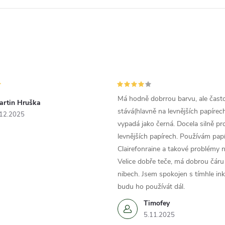
Má hodně dobrrou barvu, ale čast
artin Hruška
stává(hlavně na levnějších papírech
.12.2025
vypadá jako černá. Docela silně pr
levnějších papírech. Používám papí
Clairefonraine a takové problémy
Velice dobře teče, má dobrou čáru 
nibech. Jsem spokojen s tímhle in
budu ho používát dál.
Timofey
5.11.2025