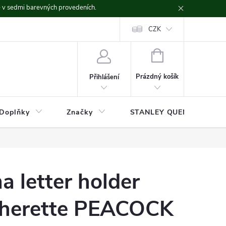
ě v sedmi barevných provedeních.
CZK
NÁKUPNÍ
KOŠÍK
Prázdný košík
Přihlášení
Doplňky
Značky
STANLEY QUENCHER
 letter holder
atherette PEACOCK