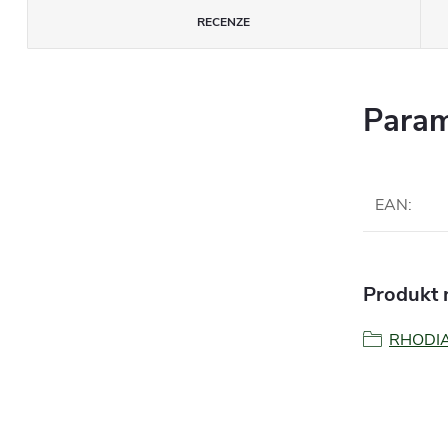
RECENZE
Param
EAN
:
Produkt n
RHODI