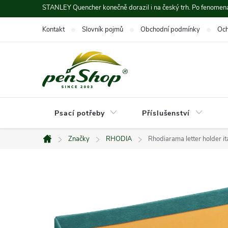
Přejít
STANLEY Quencher konečně dorazil i na český trh. Po fenomená
na
Kontakt
Slovník pojmů
Obchodní podmínky
Och
obsah
Psací potřeby
Příslušenství
Značky
RHODIA
Rhodiarama letter holder 
Domů