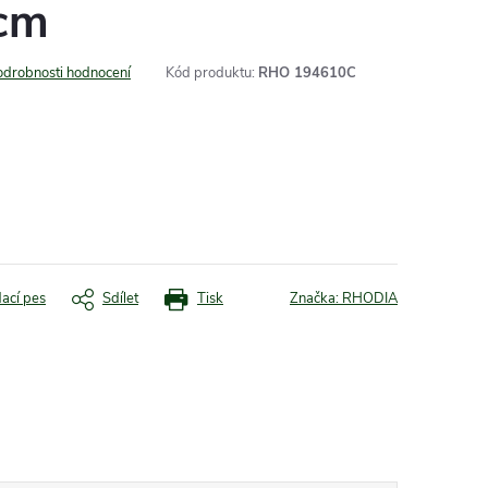
cm
odrobnosti hodnocení
Kód produktu:
RHO 194610C
dací pes
Sdílet
Tisk
Značka:
RHODIA