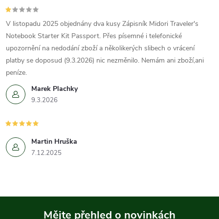
V listopadu 2025 objednány dva kusy Zápisník Midori Traveler's
Notebook Starter Kit Passport. Přes písemné i telefonické
upozornění na nedodání zboží a několikerých slibech o vrácení
platby se doposud (9.3.2026) nic nezměnilo. Nemám ani zboží,ani
peníze.
Marek Plachky
9.3.2026
Martin Hruška
7.12.2025
Mějte přehled o novinkách