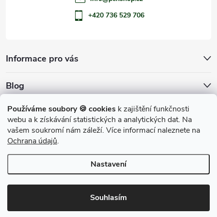
+420 736 529 706
Informace pro vás
Blog
Archiv
Používáme soubory 🍪 cookies
k zajištění funkčnosti
webu a k získávání statistických a analytických dat. Na
Přijímáme online platby
vašem soukromí nám záleží. Více informací naleznete na
Ochrana údajů
.
Nastavení
Copyright 2026
penShop
. Všechna práva vyhrazena.
Souhlasím
Vytvořil Shoptet