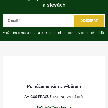
a slevách
Z
á
E-mail
ODEBÍRAT
p
Vložením e-mailu souhlasíte s
podmínkami ochrany osobních údajů
a
t
í
AMIGOS PRAGUE s.r.o.
info
@
penshop.cz