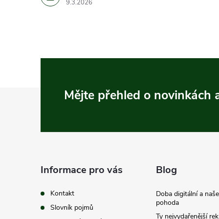
9.3.2026
Z
Mějte přehled o novinkách
á
p
a
Informace pro vás
Blog
t
Kontakt
Doba digitální a naš
pohoda
Slovník pojmů
Ty nejvydařenější re