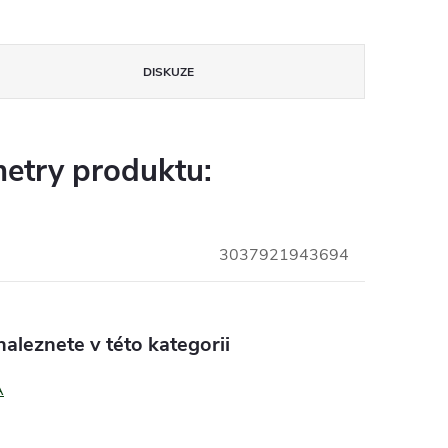
DISKUZE
etry produktu:
3037921943694
aleznete v této kategorii
A