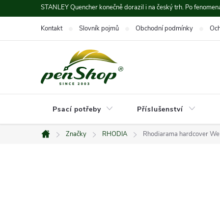
Přejít
STANLEY Quencher konečně dorazil i na český trh. Po fenomená
na
Kontakt
Slovník pojmů
Obchodní podmínky
Och
obsah
Psací potřeby
Příslušenství
Značky
RHODIA
Rhodiarama hardcover Webn
Domů