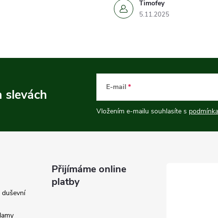
Timofey
5.11.2025
E-mail
a slevách
Vložením e-mailu souhlasíte s
podmínka
Přijímáme online
platby
e duševní
klamy