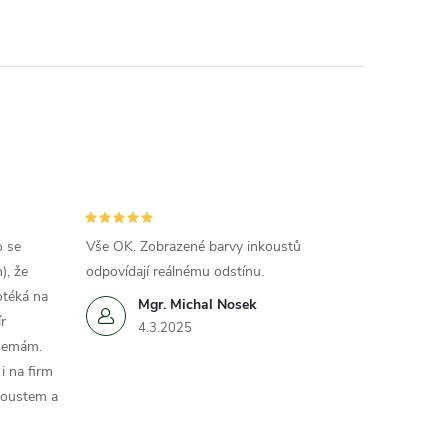
o se
Vše OK. Zobrazené barvy inkoustů
), že
odpovídají reálnému odstínu.
otéká na
Mgr. Michal Nosek
r
4.3.2025
 nemám.
i na firm
koustem a