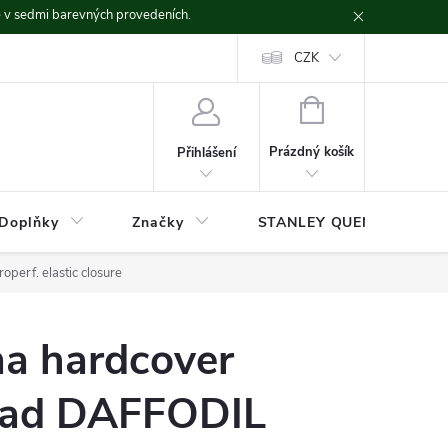
ě v sedmi barevných provedeních.
CZK
NÁKUPNÍ
KOŠÍK
Prázdný košík
Přihlášení
Doplňky
Značky
STANLEY QUENCHER
erf. elastic closure
a hardcover
ad DAFFODIL