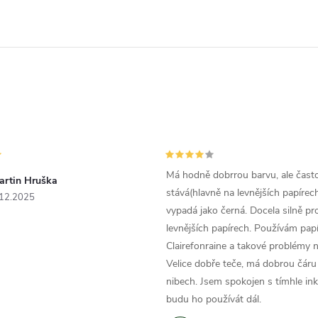
Má hodně dobrrou barvu, ale čast
artin Hruška
stává(hlavně na levnějších papírech
.12.2025
vypadá jako černá. Docela silně pr
levnějších papírech. Používám papí
Clairefonraine a takové problémy
Velice dobře teče, má dobrou čáru 
nibech. Jsem spokojen s tímhle in
budu ho používát dál.