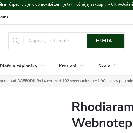
lním úspěchu v jeho domovské zemi je tak možné jej zakoupit i v ČR. Aktuáln
rana údajů
Platba a doprava
HLEDAT
Diáře a zápisníky
Kreslení
Škola
otepad DAFFODIL 9x14 cm lined 192 sheets microperf. 90g, ivory pap microp
Rhodiaram
Webnotep