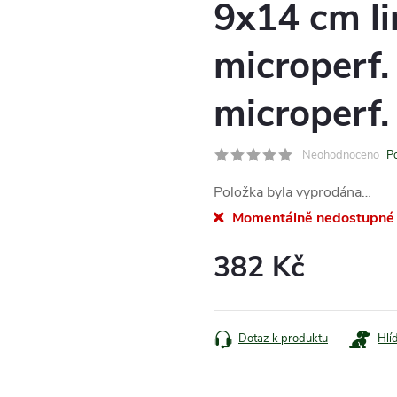
9x14 cm li
microperf.
microperf. 
Neohodnoceno
P
Položka byla vyprodána…
Momentálně nedostupné
382 Kč
Měrná
cena:
Dotaz k produktu
Hlí