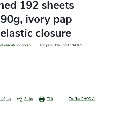
ned 192 sheets
 90g, ivory pap
elastic closure
odrobnosti hodnocení
Kód produktu:
RHO 194369C
dací pes
Sdílet
Tisk
Značka:
RHODIA