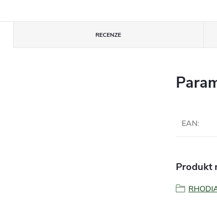
RECENZE
Param
EAN
:
Produkt n
RHODI