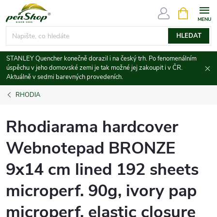
Přejít
NÁKUPNÍ
KOŠÍK
na
obsah
HLEDAT
STANLEY Quencher konečně dorazil i na český trh. Po fenomenálním
úspěchu v jeho domovské zemi je tak možné jej zakoupit i v ČR.
Aktuálně v sedmi barevných provedeních.
RHODIA
Rhodiarama hardcover
Webnotepad BRONZE
9x14 cm lined 192 sheets
microperf. 90g, ivory pap
microperf. elastic closure