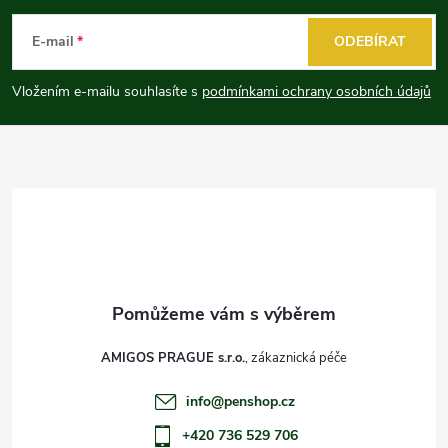
á
E-mail
ODEBÍRAT
p
Vložením e-mailu souhlasíte s
podmínkami ochrany osobních údajů
a
t
í
AMIGOS PRAGUE s.r.o.
info
@
penshop.cz
+420 736 529 706