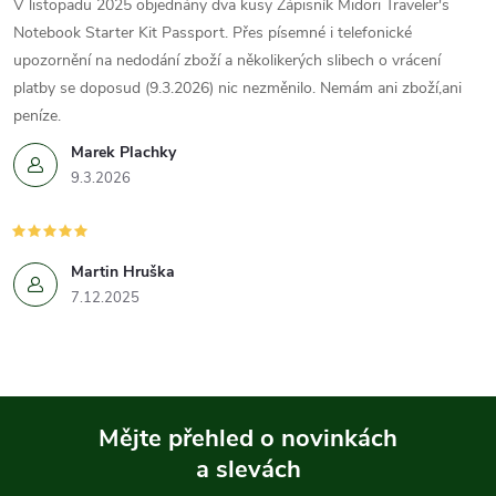
V listopadu 2025 objednány dva kusy Zápisník Midori Traveler's
Notebook Starter Kit Passport. Přes písemné i telefonické
upozornění na nedodání zboží a několikerých slibech o vrácení
platby se doposud (9.3.2026) nic nezměnilo. Nemám ani zboží,ani
peníze.
Marek Plachky
9.3.2026
Martin Hruška
7.12.2025
Mějte přehled o novinkách
a slevách
Z