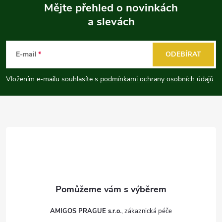
Mějte přehled o novinkách
a slevách
Z
á
E-mail
ODEBÍRAT
p
Vložením e-mailu souhlasíte s
podmínkami ochrany osobních údajů
a
t
í
AMIGOS PRAGUE s.r.o.