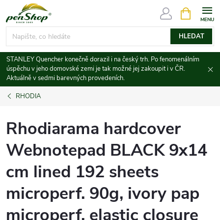
Přejít
NÁKUPNÍ
KOŠÍK
na
obsah
HLEDAT
STANLEY Quencher konečně dorazil i na český trh. Po fenomenálním
úspěchu v jeho domovské zemi je tak možné jej zakoupit i v ČR.
Aktuálně v sedmi barevných provedeních.
RHODIA
Rhodiarama hardcover
Webnotepad BLACK 9x14
cm lined 192 sheets
microperf. 90g, ivory pap
microperf. elastic closure