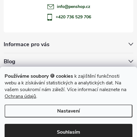
info
@
penshop.cz
+420 736 529 706
Informace pro vás
Blog
Archiv
Používáme soubory 🍪 cookies
k zajištění funkčnosti
webu a k získávání statistických a analytických dat. Na
Přijímáme online platby
vašem soukromí nám záleží. Více informací naleznete na
Ochrana údajů
.
Nastavení
Copyright 2026
penShop
. Všechna práva vyhrazena.
Souhlasím
Vytvořil Shoptet