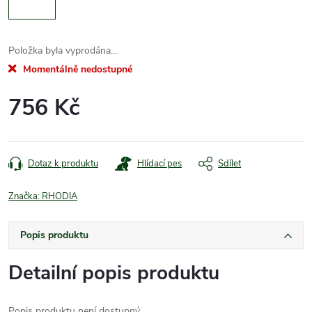
Položka byla vyprodána…
Momentálně nedostupné
756 Kč
Měrná
cena:
Dotaz k produktu
Hlídací pes
Sdílet
Značka:
RHODIA
Popis produktu
Detailní popis produktu
Popis produktu není dostupný