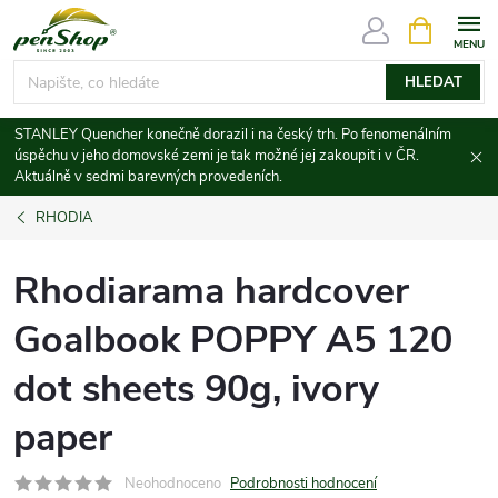
Přejít
NÁKUPNÍ
KOŠÍK
na
obsah
HLEDAT
STANLEY Quencher konečně dorazil i na český trh. Po fenomenálním
úspěchu v jeho domovské zemi je tak možné jej zakoupit i v ČR.
Aktuálně v sedmi barevných provedeních.
RHODIA
Rhodiarama hardcover
Goalbook POPPY A5 120
dot sheets 90g, ivory
paper
Neohodnoceno
Podrobnosti hodnocení