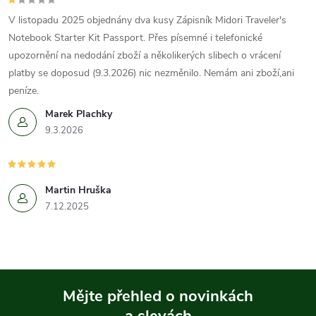
V listopadu 2025 objednány dva kusy Zápisník Midori Traveler's
Notebook Starter Kit Passport. Přes písemné i telefonické
upozornění na nedodání zboží a několikerých slibech o vrácení
platby se doposud (9.3.2026) nic nezměnilo. Nemám ani zboží,ani
peníze.
Marek Plachky
9.3.2026
Martin Hruška
7.12.2025
Mějte přehled o novinkách
a slevách