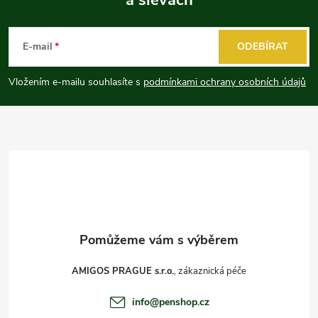
Z
á
E-mail
ODEBÍRAT
p
Vložením e-mailu souhlasíte s
podmínkami ochrany osobních údajů
a
t
í
AMIGOS PRAGUE s.r.o.
info
@
penshop.cz