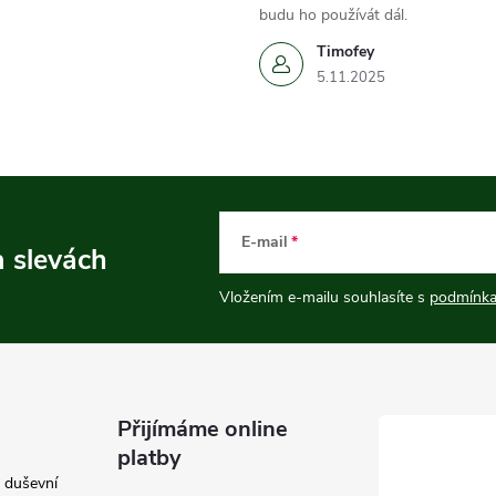
budu ho používát dál.
Timofey
5.11.2025
E-mail
a slevách
Vložením e-mailu souhlasíte s
podmínka
Přijímáme online
platby
e duševní