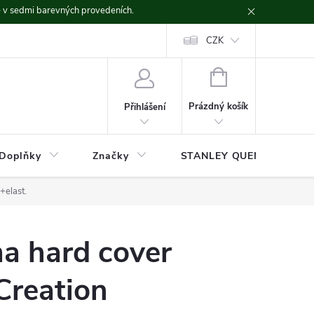
ě v sedmi barevných provedeních.
CZK
NÁKUPNÍ
KOŠÍK
Prázdný košík
Přihlášení
Doplňky
Značky
STANLEY QUENCHER
+elast.
a hard cover
Creation