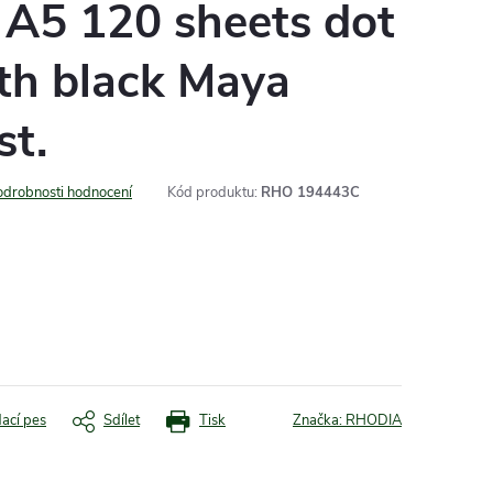
5 120 sheets dot
th black Maya
st.
odrobnosti hodnocení
Kód produktu:
RHO 194443C
dací pes
Sdílet
Tisk
Značka:
RHODIA