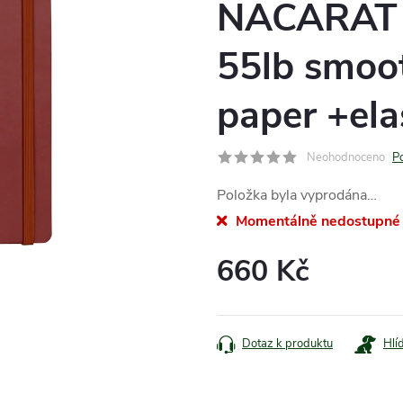
NACARAT A
55lb smoo
paper +ela
Neohodnoceno
P
Položka byla vyprodána…
Momentálně nedostupné
660 Kč
Měrná
cena:
Dotaz k produktu
Hlí