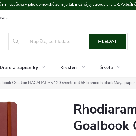
lním úspěchu v jeho domovské zemi je tak možné jej zakoupit i v ČR. Aktuáln
rana údajů
Platba a doprava
HLEDAT
Diáře a zápisníky
Kreslení
Škola
albook Creation NACARAT A5 120 sheets dot 55lb smooth black Maya paper 
Rhodiaram
Goalbook 