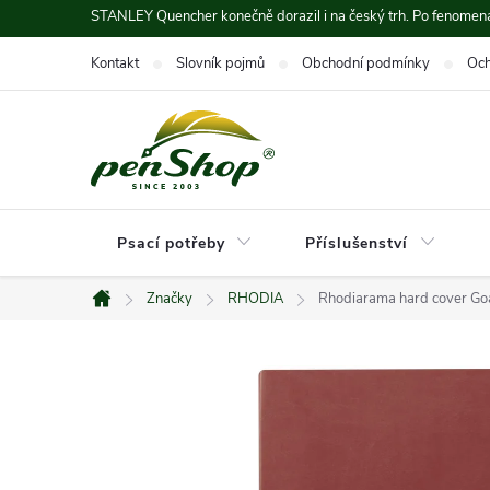
Přejít
STANLEY Quencher konečně dorazil i na český trh. Po fenomená
na
Kontakt
Slovník pojmů
Obchodní podmínky
Och
obsah
Psací potřeby
Příslušenství
Značky
RHODIA
Rhodiarama hard cover Go
Domů