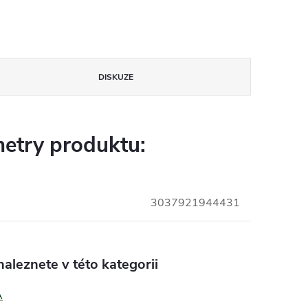
DISKUZE
etry produktu:
3037921944431
aleznete v této kategorii
A