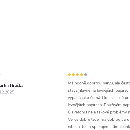
Má hodně dobrrou barvu, ale čast
artin Hruška
stává(hlavně na levnějších papírech
.12.2025
vypadá jako černá. Docela silně pr
levnějších papírech. Používám papí
Clairefonraine a takové problémy
Velice dobře teče, má dobrou čáru 
nibech. Jsem spokojen s tímhle in