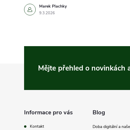
Marek Plachky
9.3.2026
Z
Mějte přehled o novinkách
á
p
a
Informace pro vás
Blog
t
Kontakt
Doba digitální a naš