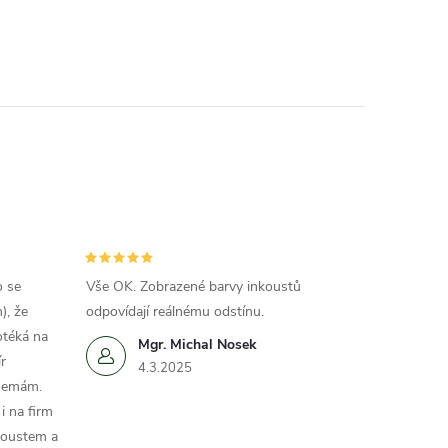
o se
Vše OK. Zobrazené barvy inkoustů
), že
odpovídají reálnému odstínu.
otéká na
Mgr. Michal Nosek
r
4.3.2025
 nemám.
i na firm
koustem a