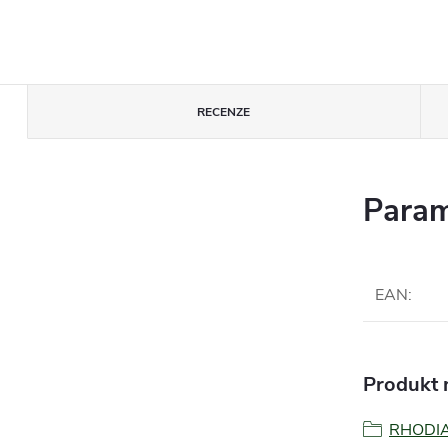
RECENZE
Param
EAN
:
Produkt n
RHODI