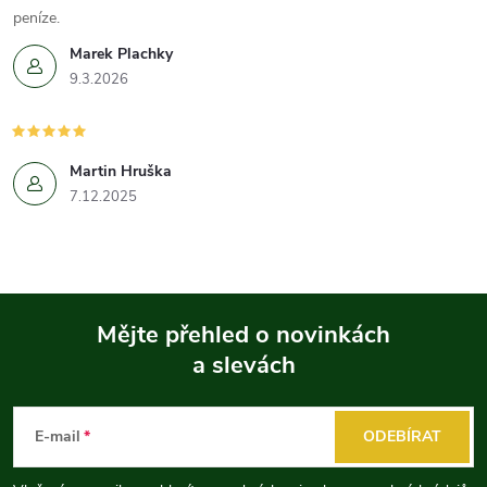
peníze.
Marek Plachky
9.3.2026
Martin Hruška
7.12.2025
Mějte přehled o novinkách
a slevách
Z
á
E-mail
ODEBÍRAT