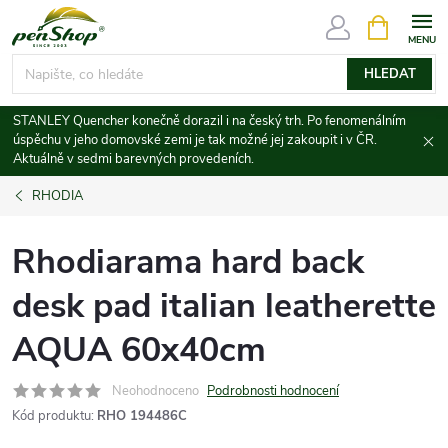
Přejít
NÁKUPNÍ
KOŠÍK
na
obsah
HLEDAT
STANLEY Quencher konečně dorazil i na český trh. Po fenomenálním
úspěchu v jeho domovské zemi je tak možné jej zakoupit i v ČR.
Aktuálně v sedmi barevných provedeních.
RHODIA
Rhodiarama hard back
desk pad italian leatherette
AQUA 60x40cm
Neohodnoceno
Podrobnosti hodnocení
Kód produktu:
RHO 194486C