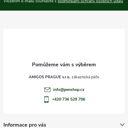
p
Vložením e-mailu souhlasíte s
podmínkami ochrany osobních údajů
a
t
í
AMIGOS PRAGUE s.r.o.
info
@
penshop.cz
+420 736 529 706
Informace pro vás