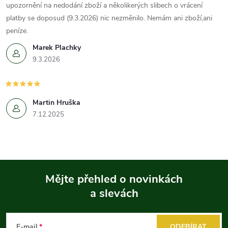
upozornění na nedodání zboží a několikerých slibech o vrácení
platby se doposud (9.3.2026) nic nezměnilo. Nemám ani zboží,ani
peníze.
Marek Plachky
9.3.2026
Martin Hruška
7.12.2025
Mějte přehled o novinkách
a slevách
Z
á
E-mail
ODEBÍRAT