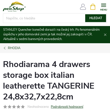
Přejít
NÁKUPNÍ
KOŠÍK
na
obsah
HLEDAT
STANLEY Quencher konečně dorazil i na český trh. Po fenomenálním
úspěchu v jeho domovské zemi je tak možné jej zakoupit i v ČR.
Aktuálně v sedmi barevných provedeních.
RHODIA
Rhodiarama 4 drawers
storage box italian
leatherette TANGERINE
24,8x32,7x22,8cm
Neohodnoceno
Podrobnosti hodnocení