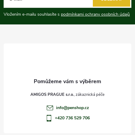
p
Vložením e-mailu souhlasíte s
podmínkami ochrany osobních údajů
a
t
í
AMIGOS PRAGUE s.r.o.
info
@
penshop.cz
+420 736 529 706