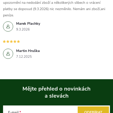
upozornění na nedodání zboží a několikerých slibech o vrácení
platby se doposud (9.3.2026) nic nezměnilo. Nemám ani zboží,ani
peníze.
Marek Plachky
9.3.2026
Martin Hruška
7.12.2025
Mějte přehled o novinkách
a slevách
Z
á
E-mail
ODEBÍRAT