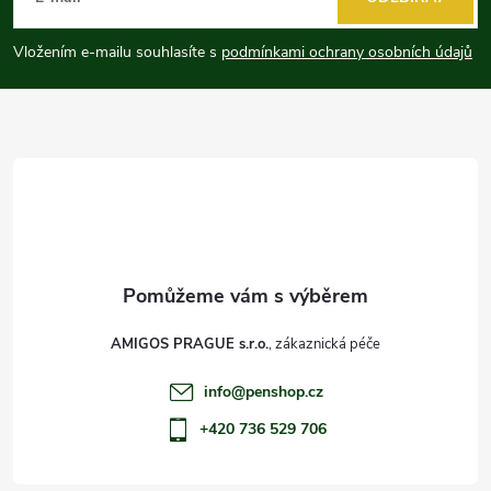
p
Vložením e-mailu souhlasíte s
podmínkami ochrany osobních údajů
a
t
í
AMIGOS PRAGUE s.r.o.
info
@
penshop.cz
+420 736 529 706