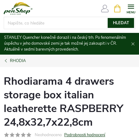
Přejít
NÁKUPNÍ
KOŠÍK
na
obsah
HLEDAT
STANLEY Quencher konečně dorazil i na český trh. Po fenomenálním
úspěchu v jeho domovské zemi je tak možné jej zakoupit i v ČR.
Aktuálně v sedmi barevných provedeních.
RHODIA
Rhodiarama 4 drawers
storage box italian
leatherette RASPBERRY
24,8x32,7x22,8cm
Neohodnoceno
Podrobnosti hodnocení