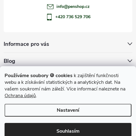
info
@
penshop.cz
+420 736 529 706
Informace pro vás
Blog
Archiv
Používáme soubory 🍪 cookies
k zajištění funkčnosti
webu a k získávání statistických a analytických dat. Na
Přijímáme online platby
vašem soukromí nám záleží. Více informací naleznete na
Ochrana údajů
.
Nastavení
Copyright 2026
penShop
. Všechna práva vyhrazena.
Souhlasím
Vytvořil Shoptet