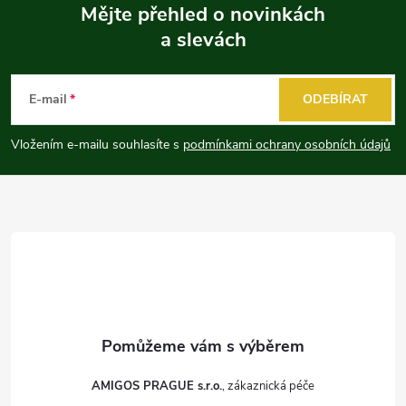
Mějte přehled o novinkách
a slevách
Z
á
E-mail
ODEBÍRAT
p
Vložením e-mailu souhlasíte s
podmínkami ochrany osobních údajů
a
t
í
AMIGOS PRAGUE s.r.o.