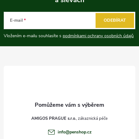
Z
á
E-mail
ODEBÍRAT
p
Vložením e-mailu souhlasíte s
podmínkami ochrany osobních údajů
a
t
í
AMIGOS PRAGUE s.r.o.
info
@
penshop.cz