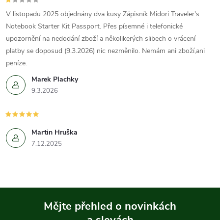
V listopadu 2025 objednány dva kusy Zápisník Midori Traveler's
Notebook Starter Kit Passport. Přes písemné i telefonické
upozornění na nedodání zboží a několikerých slibech o vrácení
platby se doposud (9.3.2026) nic nezměnilo. Nemám ani zboží,ani
peníze.
Marek Plachky
9.3.2026
Martin Hruška
7.12.2025
Mějte přehled o novinkách
a slevách