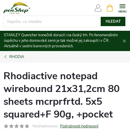
Přejít
NÁKUPNÍ
KOŠÍK
na
obsah
HLEDAT
STANLEY Quencher konečně dorazil i na český trh. Po fenomenálním
úspěchu v jeho domovské zemi je tak možné jej zakoupit i v ČR.
Aktuálně v sedmi barevných provedeních.
RHODIA
Rhodiactive notepad
wirebound 21x31,2cm 80
sheets mcrprfrtd. 5x5
squared+F 90g, +pocket
Neohodnoceno
Podrobnosti hodnocení