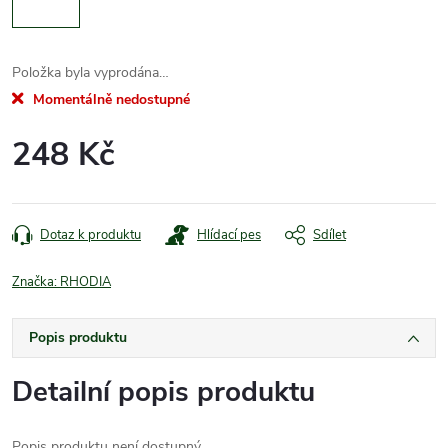
Položka byla vyprodána…
Momentálně nedostupné
248 Kč
Měrná
cena:
Dotaz k produktu
Hlídací pes
Sdílet
Značka:
RHODIA
Popis produktu
Detailní popis produktu
Popis produktu není dostupný