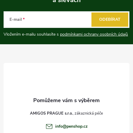
Z
á
E-mail
ODEBÍRAT
p
Vložením e-mailu souhlasíte s
podmínkami ochrany osobních údajů
a
t
í
AMIGOS PRAGUE s.r.o.
info
@
penshop.cz