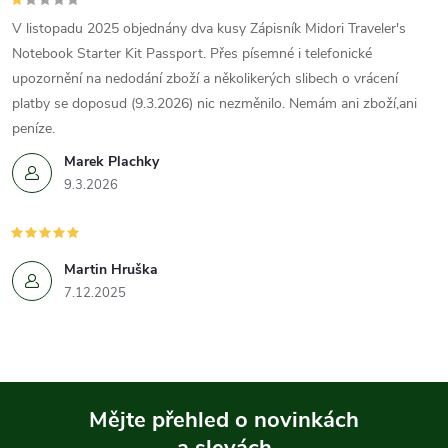
V listopadu 2025 objednány dva kusy Zápisník Midori Traveler's
Notebook Starter Kit Passport. Přes písemné i telefonické
upozornění na nedodání zboží a několikerých slibech o vrácení
platby se doposud (9.3.2026) nic nezměnilo. Nemám ani zboží,ani
peníze.
Marek Plachky
9.3.2026
Martin Hruška
7.12.2025
Mějte přehled o novinkách
a slevách