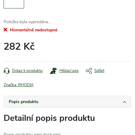
Položka byla vyprodána…
Momentálně nedostupné
282 Kč
Měrná
cena:
Dotaz k produktu
Hlídací pes
Sdílet
Značka:
RHODIA
Popis produktu
Detailní popis produktu
Popis produktu není dostupný