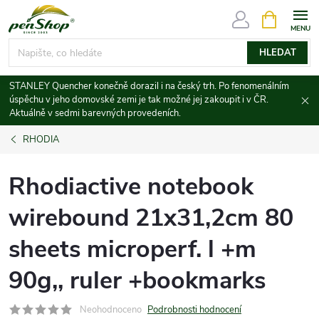
Přejít
NÁKUPNÍ
KOŠÍK
na
obsah
HLEDAT
STANLEY Quencher konečně dorazil i na český trh. Po fenomenálním
úspěchu v jeho domovské zemi je tak možné jej zakoupit i v ČR.
Aktuálně v sedmi barevných provedeních.
RHODIA
Rhodiactive notebook
wirebound 21x31,2cm 80
sheets microperf. l +m
90g,, ruler +bookmarks
Neohodnoceno
Podrobnosti hodnocení