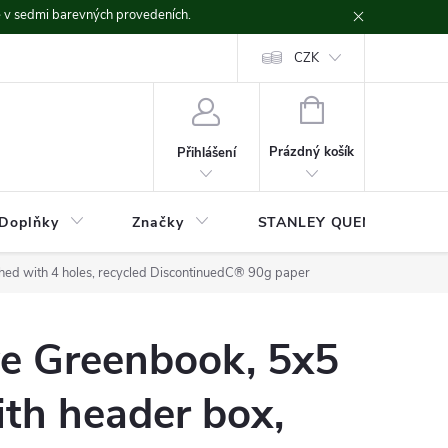
ě v sedmi barevných provedeních.
CZK
NÁKUPNÍ
KOŠÍK
Prázdný košík
Přihlášení
Doplňky
Značky
STANLEY QUENCHER
hed with 4 holes, recycled DiscontinuedC® 90g paper
ve Greenbook, 5x5
th header box,