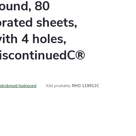
ound, 80
rated sheets,
th 4 holes,
DiscontinuedC®
odrobnosti hodnocení
Kód produktu:
RHO 119912C