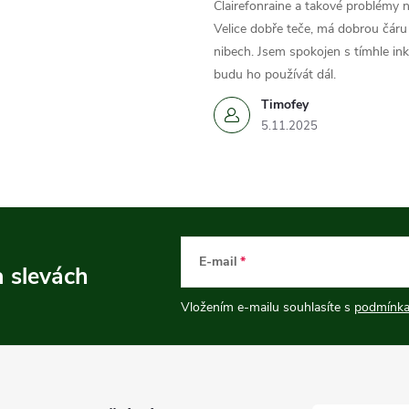
Clairefonraine a takové problémy
Velice dobře teče, má dobrou čáru 
nibech. Jsem spokojen s tímhle in
budu ho používát dál.
Timofey
5.11.2025
E-mail
a slevách
Vložením e-mailu souhlasíte s
podmínka