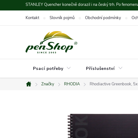
Přejít
STANLEY Quencher konečně dorazil i na český trh. Po fenomená
na
Kontakt
Slovník pojmů
Obchodní podmínky
Och
obsah
Psací potřeby
Příslušenství
Značky
RHODIA
Rhodiactive Greenbook, 5x
Domů