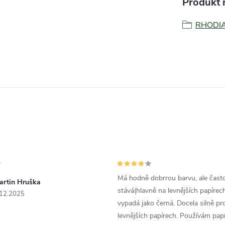
Produkt n
RHODI
Má hodně dobrrou barvu, ale čast
artin Hruška
stává(hlavně na levnějších papírech
.12.2025
vypadá jako černá. Docela silně pr
levnějších papírech. Používám papí