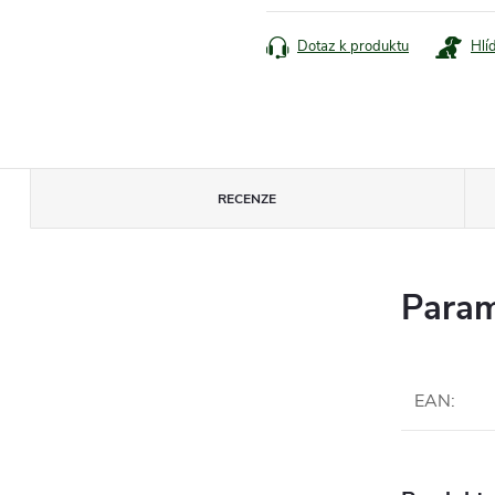
cena:
Dotaz k produktu
Hlí
RECENZE
Param
EAN
: