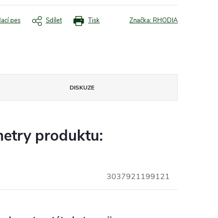
dací pes
Sdílet
Tisk
Značka:
RHODIA
DISKUZE
etry produktu:
3037921199121