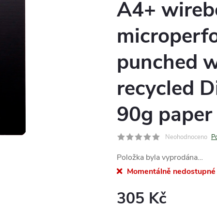
A4+ wireb
microperfo
punched wi
recycled 
90g paper
Neohodnoceno
P
Položka byla vyprodána…
Momentálně nedostupné
305 Kč
Měrná