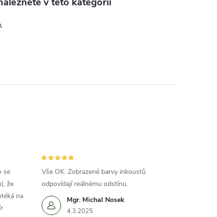
aleznete v této kategorii
A
o se
Vše OK. Zobrazené barvy inkoustů
), že
odpovídají reálnému odstínu.
otéká na
Mgr. Michal Nosek
r
4.3.2025