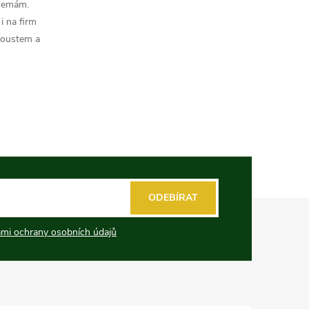
 nemám.
i na firm
koustem a
ODEBÍRAT
mi ochrany osobních údajů