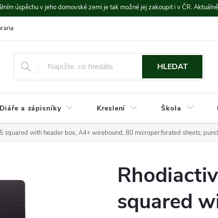
lním úspěchu v jeho domovské zemi je tak možné jej zakoupit i v ČR. Aktuáln
rana údajů
Platba a doprava
HLEDAT
Diáře a zápisníky
Kreslení
Škola
5 squared with header box, A4+ wirebound, 80 microperforated sheets, punc
Rhodiacti
squared wi