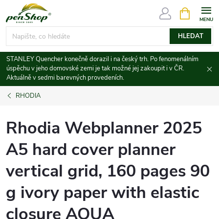
Přejít
NÁKUPNÍ
KOŠÍK
na
obsah
HLEDAT
STANLEY Quencher konečně dorazil i na český trh. Po fenomenálním
úspěchu v jeho domovské zemi je tak možné jej zakoupit i v ČR.
Aktuálně v sedmi barevných provedeních.
RHODIA
Rhodia Webplanner 2025
A5 hard cover planner
vertical grid, 160 pages 90
g ivory paper with elastic
closure AQUA