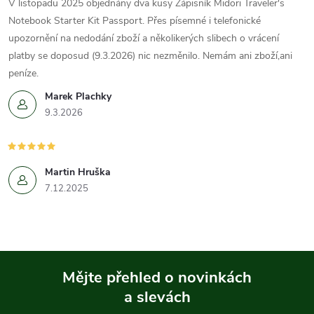
V listopadu 2025 objednány dva kusy Zápisník Midori Traveler's
Notebook Starter Kit Passport. Přes písemné i telefonické
upozornění na nedodání zboží a několikerých slibech o vrácení
platby se doposud (9.3.2026) nic nezměnilo. Nemám ani zboží,ani
peníze.
Marek Plachky
9.3.2026
Martin Hruška
7.12.2025
Mějte přehled o novinkách
a slevách
Z