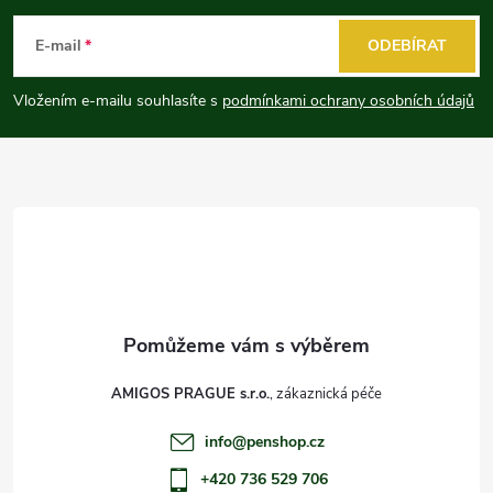
á
E-mail
ODEBÍRAT
p
Vložením e-mailu souhlasíte s
podmínkami ochrany osobních údajů
a
t
í
AMIGOS PRAGUE s.r.o.
info
@
penshop.cz
+420 736 529 706