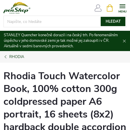
Přejít
NÁKUPNÍ
KOŠÍK
na
obsah
HLEDAT
STANLEY Quencher konečně dorazil i na český trh. Po fenomenálním
úspěchu v jeho domovské zemi je tak možné jej zakoupit i v ČR.
Aktuálně v sedmi barevných provedeních.
RHODIA
Rhodia Touch Watercolor
Book, 100% cotton 300g
coldpressed paper A6
portrait, 16 sheets (8x2)
hardback double accordion