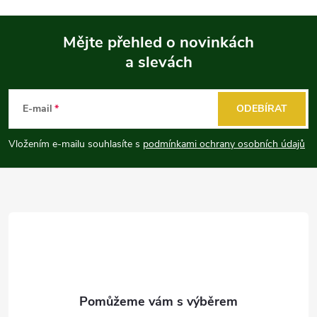
Mějte přehled o novinkách
a slevách
Z
á
E-mail
ODEBÍRAT
p
Vložením e-mailu souhlasíte s
podmínkami ochrany osobních údajů
a
t
í