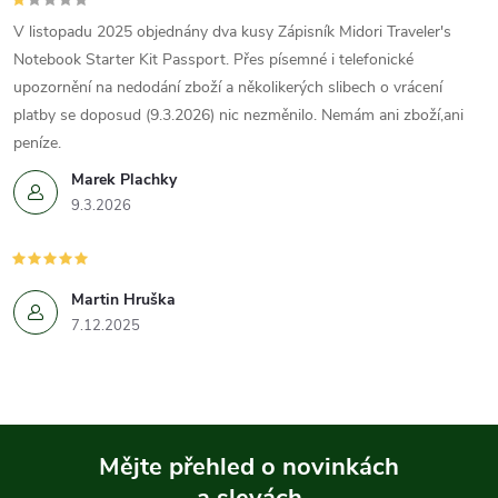
V listopadu 2025 objednány dva kusy Zápisník Midori Traveler's
Notebook Starter Kit Passport. Přes písemné i telefonické
upozornění na nedodání zboží a několikerých slibech o vrácení
platby se doposud (9.3.2026) nic nezměnilo. Nemám ani zboží,ani
peníze.
Marek Plachky
9.3.2026
Martin Hruška
7.12.2025
Mějte přehled o novinkách
a slevách