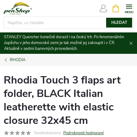
Přejít
NÁKUPNÍ
KOŠÍK
na
obsah
HLEDAT
STANLEY Quencher konečně dorazil i na český trh. Po fenomenálním
úspěchu v jeho domovské zemi je tak možné jej zakoupit i v ČR.
Aktuálně v sedmi barevných provedeních.
RHODIA
Rhodia Touch 3 flaps art
folder, BLACK Italian
leatherette with elastic
closure 32x45 cm
Neohodnoceno
Podrobnosti hodnocení