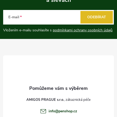
Z
á
E-mail
ODEBÍRAT
p
Vložením e-mailu souhlasíte s
podmínkami ochrany osobních údajů
a
t
í
AMIGOS PRAGUE s.r.o.
info
@
penshop.cz