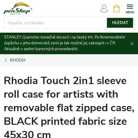
Přejít
NÁKUPNÍ
KOŠÍK
na
obsah
HLEDAT
STANLEY Quencher konečně dorazil i na český trh. Po fenomenálním
úspěchu v jeho domovské zemi je tak možné jej zakoupit i v ČR.
Aktuálně v sedmi barevných provedeních.
RHODIA
Rhodia Touch 2in1 sleeve
roll case for artists with
removable flat zipped case,
BLACK printed fabric size
45x30 cm