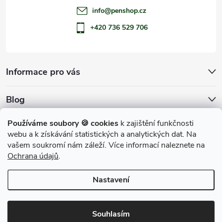
info
@
penshop.cz
+420 736 529 706
Informace pro vás
Blog
Archiv
Používáme soubory 🍪 cookies
k zajištění funkčnosti
webu a k získávání statistických a analytických dat. Na
Přijímáme online platby
vašem soukromí nám záleží. Více informací naleznete na
Ochrana údajů
.
Nastavení
Copyright 2026
penShop
. Všechna práva vyhrazena.
Souhlasím
Vytvořil Shoptet