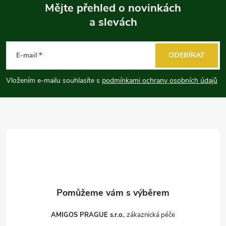
Mějte přehled o novinkách
a slevách
Z
á
E-mail
ODEBÍRAT
p
Vložením e-mailu souhlasíte s
podmínkami ochrany osobních údajů
a
t
í
AMIGOS PRAGUE s.r.o.