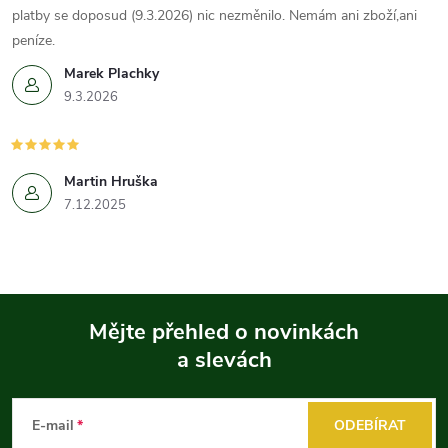
platby se doposud (9.3.2026) nic nezměnilo. Nemám ani zboží,ani
peníze.
Marek Plachky
9.3.2026
Martin Hruška
7.12.2025
Mějte přehled o novinkách
a slevách
Z
á
E-mail
ODEBÍRAT