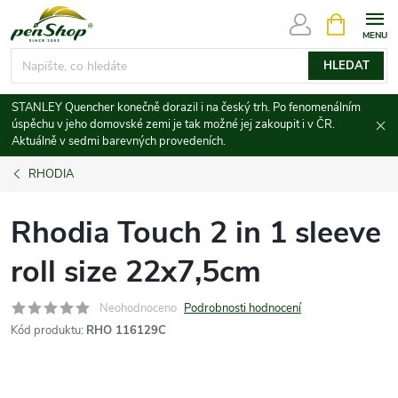
Přejít
NÁKUPNÍ
KOŠÍK
na
obsah
HLEDAT
STANLEY Quencher konečně dorazil i na český trh. Po fenomenálním
úspěchu v jeho domovské zemi je tak možné jej zakoupit i v ČR.
Aktuálně v sedmi barevných provedeních.
RHODIA
Rhodia Touch 2 in 1 sleeve
roll size 22x7,5cm
Neohodnoceno
Podrobnosti hodnocení
Kód produktu:
RHO 116129C