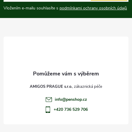
p
Vložením e-mailu souhlasíte s
podmínkami ochrany osobních údajů
a
t
í
AMIGOS PRAGUE s.r.o.
info
@
penshop.cz
+420 736 529 706