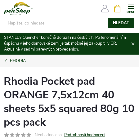
Přejít
NÁKUPNÍ
KOŠÍK
na
obsah
HLEDAT
STANLEY Quencher konečně dorazil i na český trh. Po fenomenálním
úspěchu v jeho domovské zemi je tak možné jej zakoupit i v ČR.
Aktuálně v sedmi barevných provedeních.
RHODIA
Rhodia Pocket pad
ORANGE 7,5x12cm 40
sheets 5x5 squared 80g 10
pcs pack
Neohodnoceno
Podrobnosti hodnocení