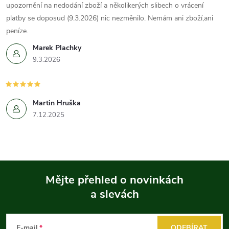
upozornění na nedodání zboží a několikerých slibech o vrácení
platby se doposud (9.3.2026) nic nezměnilo. Nemám ani zboží,ani
peníze.
Marek Plachky
9.3.2026
Martin Hruška
7.12.2025
Mějte přehled o novinkách
a slevách
Z
á
E-mail
ODEBÍRAT