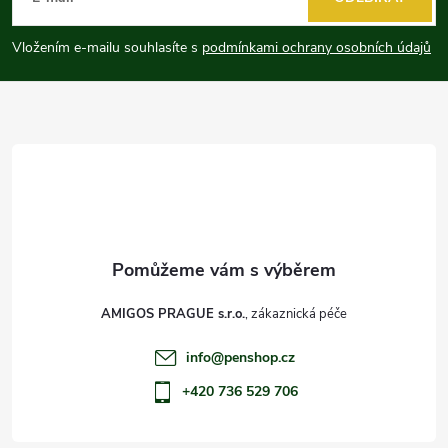
p
Vložením e-mailu souhlasíte s
podmínkami ochrany osobních údajů
a
t
í
AMIGOS PRAGUE s.r.o.
info
@
penshop.cz
+420 736 529 706