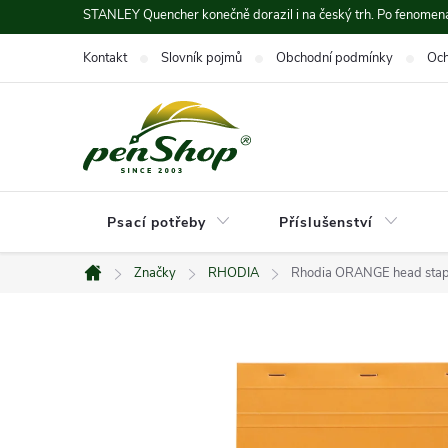
Přejít
STANLEY Quencher konečně dorazil i na český trh. Po fenomená
na
Kontakt
Slovník pojmů
Obchodní podmínky
Och
obsah
Psací potřeby
Příslušenství
Značky
RHODIA
Rhodia ORANGE head stapl
Domů