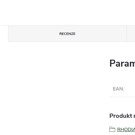
RECENZE
Param
EAN
:
Produkt n
RHODI