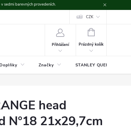
ě v sedmi barevných provedeních.
CZK
NÁKUPNÍ
KOŠÍK
Prázdný košík
Přihlášení
Doplňky
Značky
STANLEY QUENCHER
RANGE head
ad N°18 21x29,7cm