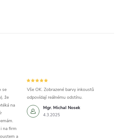
o se
Vše OK. Zobrazené barvy inkoustů
), že
odpovídají reálnému odstínu.
otéká na
Mgr. Michal Nosek
r
4.3.2025
 nemám.
i na firm
koustem a