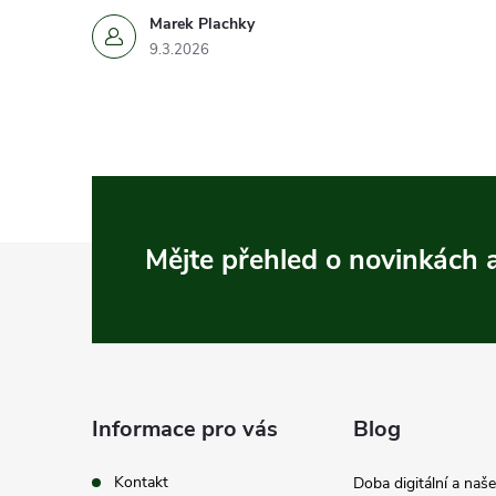
Marek Plachky
9.3.2026
Z
Mějte přehled o novinkách
á
p
a
Informace pro vás
Blog
t
Kontakt
Doba digitální a naš