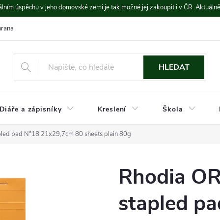
lním úspěchu v jeho domovské zemi je tak možné jej zakoupit i v ČR. Aktuáln
rana údajů
Platba a doprava
HLEDAT
Diáře a zápisníky
Kreslení
Škola
ed pad N°18 21x29,7cm 80 sheets plain 80g
Rhodia O
stapled p