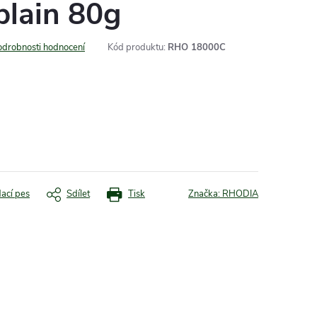
plain 80g
odrobnosti hodnocení
Kód produktu:
RHO 18000C
dací pes
Sdílet
Tisk
Značka:
RHODIA