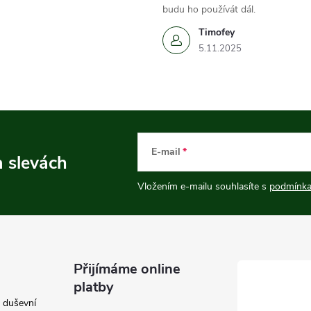
budu ho používát dál.
Timofey
5.11.2025
E-mail
a slevách
Vložením e-mailu souhlasíte s
podmínka
Přijímáme online
platby
e duševní