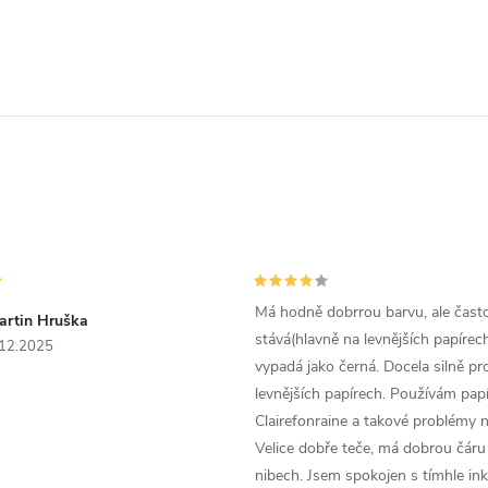
Má hodně dobrrou barvu, ale čast
artin Hruška
stává(hlavně na levnějších papírech
.12.2025
vypadá jako černá. Docela silně pr
levnějších papírech. Používám papí
Clairefonraine a takové problémy
Velice dobře teče, má dobrou čáru 
nibech. Jsem spokojen s tímhle in