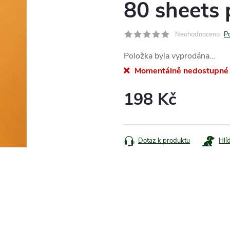
80 sheets 
Neohodnoceno
P
Položka byla vyprodána…
Momentálně nedostupné
198 Kč
Měrná
cena:
Dotaz k produktu
Hlí