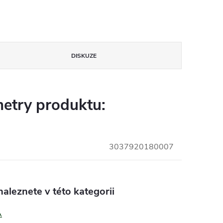
DISKUZE
etry produktu:
3037920180007
aleznete v této kategorii
A