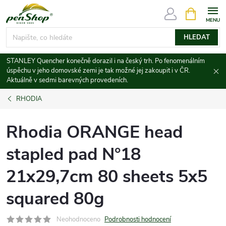
Přejít
NÁKUPNÍ
KOŠÍK
na
obsah
HLEDAT
STANLEY Quencher konečně dorazil i na český trh. Po fenomenálním
úspěchu v jeho domovské zemi je tak možné jej zakoupit i v ČR.
Aktuálně v sedmi barevných provedeních.
RHODIA
Rhodia ORANGE head
stapled pad N°18
21x29,7cm 80 sheets 5x5
squared 80g
Neohodnoceno
Podrobnosti hodnocení