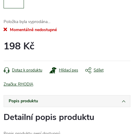
Položka byla vyprodána…
Momentálně nedostupné
198 Kč
Měrná
cena:
Dotaz k produktu
Hlídací pes
Sdílet
Značka:
RHODIA
Popis produktu
Detailní popis produktu
Popis produktu není dostupný