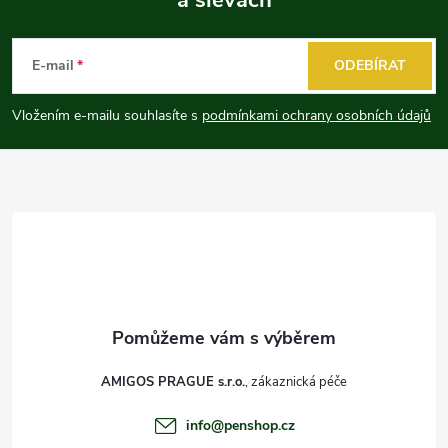
Z
á
E-mail
ODEBÍRAT
p
Vložením e-mailu souhlasíte s
podmínkami ochrany osobních údajů
a
t
í
AMIGOS PRAGUE s.r.o.
info
@
penshop.cz