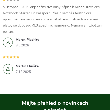
V listopadu 2025 objednány dva kusy Zápisník Midori Traveler's
Notebook Starter Kit Passport. Přes písemné i telefonické
upozornění na nedodání zboží a několikerých slibech o vrácení
platby se doposud (9.3.2026) nic nezměnilo. Nemám ani zboží,ani
peníze.
Marek Plachky
9.3.2026
Martin Hruška
7.12.2025
Mějte přehled o novinkách
a slevách