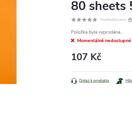
80 sheets
Neohodnoceno
P
Položka byla vyprodána…
Momentálně nedostupné
107 Kč
Měrná
cena:
Dotaz k produktu
Hlí