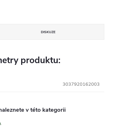
DISKUZE
etry produktu:
3037920162003
aleznete v této kategorii
A