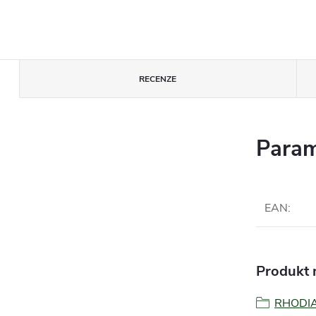
RECENZE
Param
EAN
:
Produkt n
RHODI