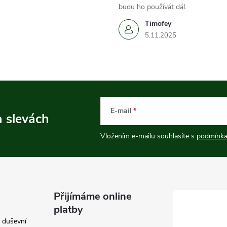
budu ho používát dál.
Timofey
5.11.2025
E-mail
a slevách
Vložením e-mailu souhlasíte s
podmínka
Přijímáme online
platby
e duševní