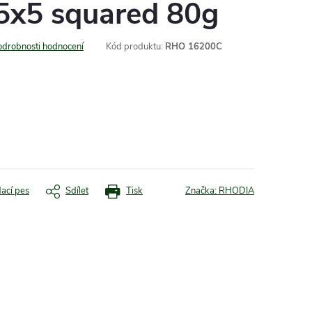
 5x5 squared 80g
odrobnosti hodnocení
Kód produktu:
RHO 16200C
dací pes
Sdílet
Tisk
Značka:
RHODIA