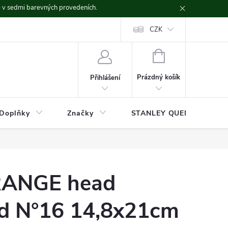
ě v sedmi barevných provedeních.
CZK
NÁKUPNÍ
KOŠÍK
Prázdný košík
Přihlášení
Doplňky
Značky
STANLEY QUENCHER
RANGE head
ad N°16 14,8x21cm