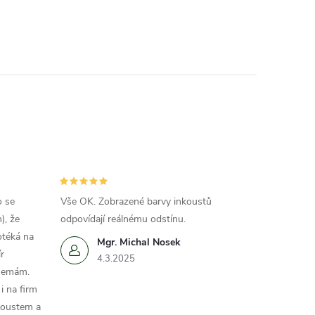
o se
Vše OK. Zobrazené barvy inkoustů
), že
odpovídají reálnému odstínu.
otéká na
Mgr. Michal Nosek
r
4.3.2025
 nemám.
i na firm
koustem a