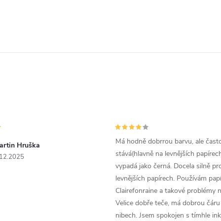
Má hodně dobrrou barvu, ale čast
artin Hruška
stává(hlavně na levnějších papírech
.12.2025
vypadá jako černá. Docela silně pr
levnějších papírech. Používám papí
Clairefonraine a takové problémy
Velice dobře teče, má dobrou čáru 
nibech. Jsem spokojen s tímhle in