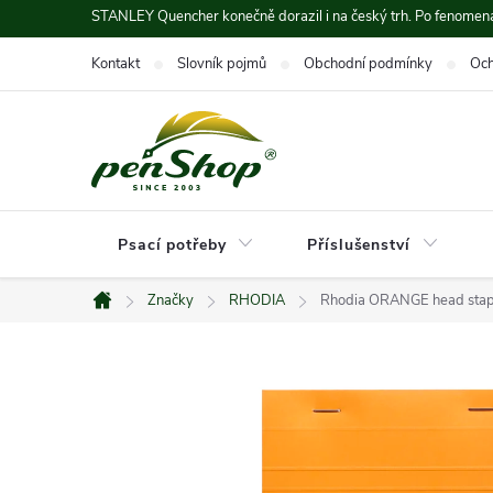
Přejít
STANLEY Quencher konečně dorazil i na český trh. Po fenomená
na
Kontakt
Slovník pojmů
Obchodní podmínky
Och
obsah
Psací potřeby
Příslušenství
Značky
RHODIA
Rhodia ORANGE head stap
Domů