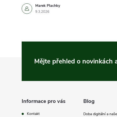
Marek Plachky
9.3.2026
Z
Mějte přehled o novinkách
á
p
a
Informace pro vás
Blog
t
Kontakt
Doba digitální a naš