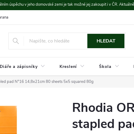
lním úspěchu v jeho domovské zemi je tak možné jej zakoupit i v ČR. Aktuáln
rana údajů
Platba a doprava
HLEDAT
Diáře a zápisníky
Kreslení
Škola
led pad N°16 14,8x21cm 80 sheets 5x5 squared 80g
Rhodia O
stapled p