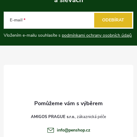
Z
á
E-mail
ODEBÍRAT
p
Vložením e-mailu souhlasíte s
podmínkami ochrany osobních údajů
a
t
í
AMIGOS PRAGUE s.r.o.
info
@
penshop.cz