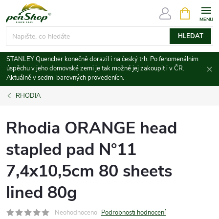
Přejít
NÁKUPNÍ
KOŠÍK
na
obsah
HLEDAT
STANLEY Quencher konečně dorazil i na český trh. Po fenomenálním
úspěchu v jeho domovské zemi je tak možné jej zakoupit i v ČR.
Aktuálně v sedmi barevných provedeních.
RHODIA
Rhodia ORANGE head
stapled pad N°11
7,4x10,5cm 80 sheets
lined 80g
Neohodnoceno
Podrobnosti hodnocení