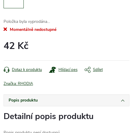
Položka byla vyprodána…
Momentálně nedostupné
42 Kč
Měrná
cena:
Dotaz k produktu
Hlídací pes
Sdílet
Značka:
RHODIA
Popis produktu
Detailní popis produktu
Popis produktu není dostupný