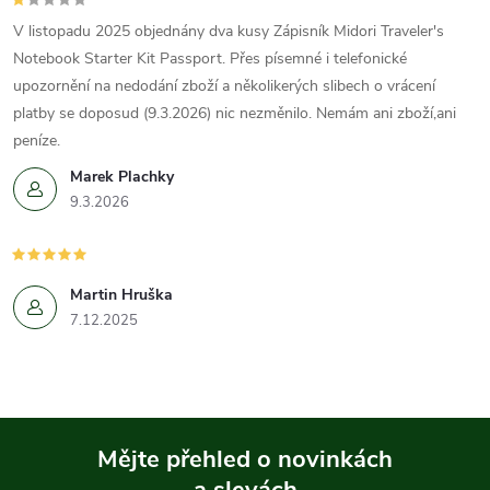
V listopadu 2025 objednány dva kusy Zápisník Midori Traveler's
Notebook Starter Kit Passport. Přes písemné i telefonické
upozornění na nedodání zboží a několikerých slibech o vrácení
platby se doposud (9.3.2026) nic nezměnilo. Nemám ani zboží,ani
peníze.
Marek Plachky
9.3.2026
Martin Hruška
7.12.2025
Mějte přehled o novinkách
a slevách