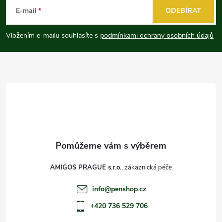
á
E-mail
ODEBÍRAT
p
Vložením e-mailu souhlasíte s
podmínkami ochrany osobních údajů
a
t
í
AMIGOS PRAGUE s.r.o.
info
@
penshop.cz
+420 736 529 706