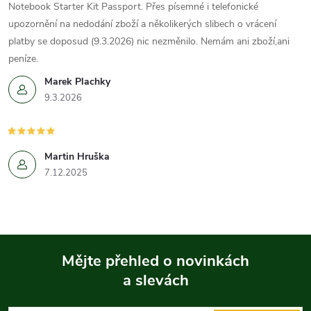
Notebook Starter Kit Passport. Přes písemné i telefonické
upozornění na nedodání zboží a několikerých slibech o vrácení
platby se doposud (9.3.2026) nic nezměnilo. Nemám ani zboží,ani
peníze.
Marek Plachky
9.3.2026
Martin Hruška
7.12.2025
Mějte přehled o novinkách
a slevách
Z