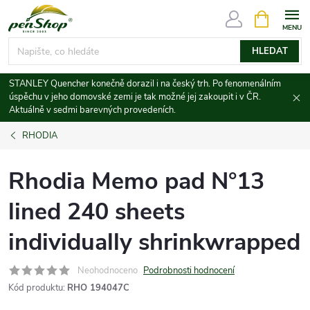
Přejít
NÁKUPNÍ
KOŠÍK
na
obsah
HLEDAT
STANLEY Quencher konečně dorazil i na český trh. Po fenomenálním
úspěchu v jeho domovské zemi je tak možné jej zakoupit i v ČR.
Aktuálně v sedmi barevných provedeních.
RHODIA
Rhodia Memo pad N°13
lined 240 sheets
individually shrinkwrapped
Neohodnoceno
Podrobnosti hodnocení
Kód produktu:
RHO 194047C