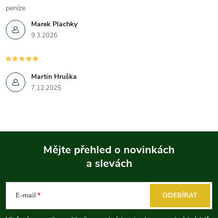
peníze.
Marek Plachky
9.3.2026
Martin Hruška
7.12.2025
Mějte přehled o novinkách
a slevách
Z
á
E-mail
ODEBÍRAT