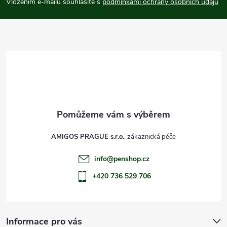
p
Vložením e-mailu souhlasíte s
podmínkami ochrany osobních údajů
a
t
í
AMIGOS PRAGUE s.r.o.
info
@
penshop.cz
+420 736 529 706
Informace pro vás