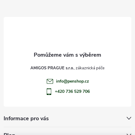
a
t
í
AMIGOS PRAGUE s.r.o.
info
@
penshop.cz
+420 736 529 706
Informace pro vás