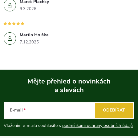
Marek Plachky
9.3.2026
Martin Hruška
7.12.2025
Mějte přehled o novinkách
a slevách
Z
á
E-mail
ODEBÍRAT
p
Vložením e-mailu souhlasíte s
podmínkami ochrany osobních údajů