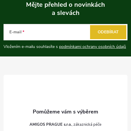
Mějte přehled o novinkách
a slevách
Z
á
E-mail
ODEBÍRAT
p
Vložením e-mailu souhlasíte s
podmínkami ochrany osobních údajů
a
t
í
AMIGOS PRAGUE s.r.o.