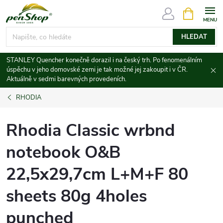
Přejít
NÁKUPNÍ
KOŠÍK
na
obsah
HLEDAT
STANLEY Quencher konečně dorazil i na český trh. Po fenomenálním
úspěchu v jeho domovské zemi je tak možné jej zakoupit i v ČR.
Aktuálně v sedmi barevných provedeních.
RHODIA
Rhodia Classic wrbnd
notebook O&B
22,5x29,7cm L+M+F 80
sheets 80g 4holes
punched