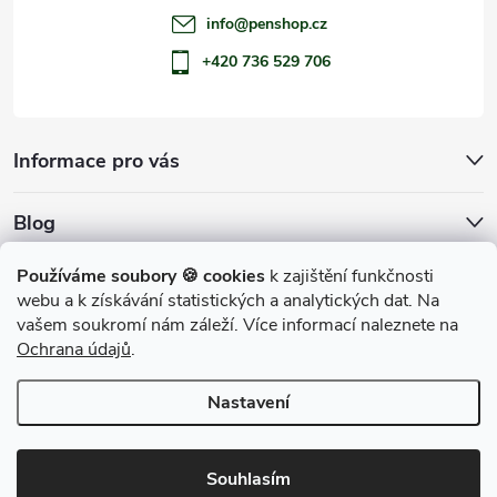
info
@
penshop.cz
+420 736 529 706
Informace pro vás
Blog
Archiv
Používáme soubory 🍪 cookies
k zajištění funkčnosti
webu a k získávání statistických a analytických dat. Na
Přijímáme online platby
vašem soukromí nám záleží. Více informací naleznete na
Ochrana údajů
.
Nastavení
Copyright 2026
penShop
. Všechna práva vyhrazena.
Souhlasím
Vytvořil Shoptet